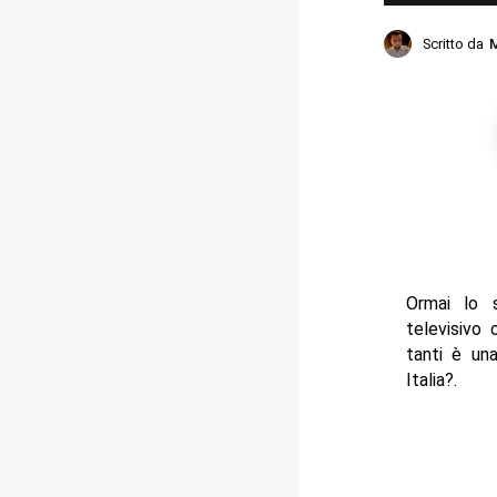
Scritto da
M
Ormai lo 
televisivo
tanti è un
Italia?.