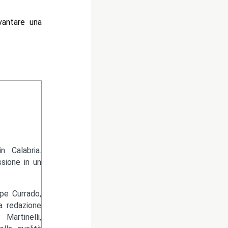
vantare una
 Calabria.
sione in un
pe Currado,
la redazione
artinelli,