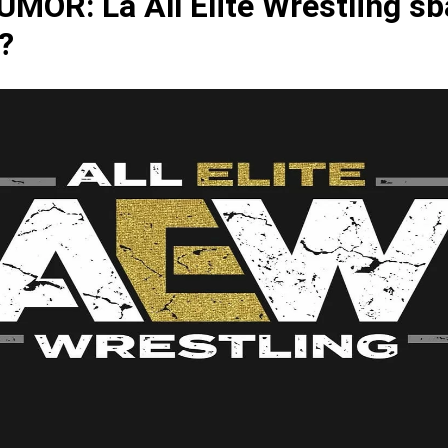
MOR: La All Elite Wrestling sb
?