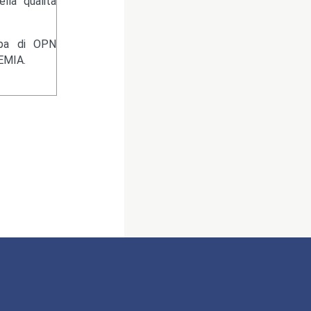
lla qualità
ampa di OPN
EMIA.