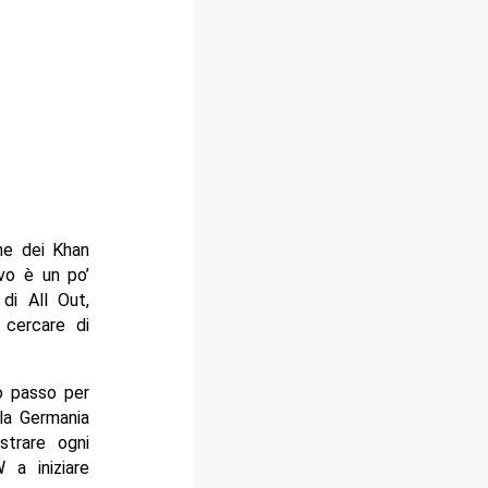
ne dei Khan
ivo è un po’
 di All Out,
 cercare di
o passo per
 la Germania
trare ogni
 a iniziare