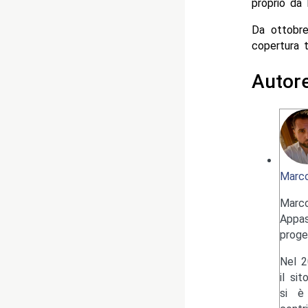
proprio da 
Da ottobre
copertura t
Autor
Marco
Marc
Appas
proge
Nel 2
il si
si è 