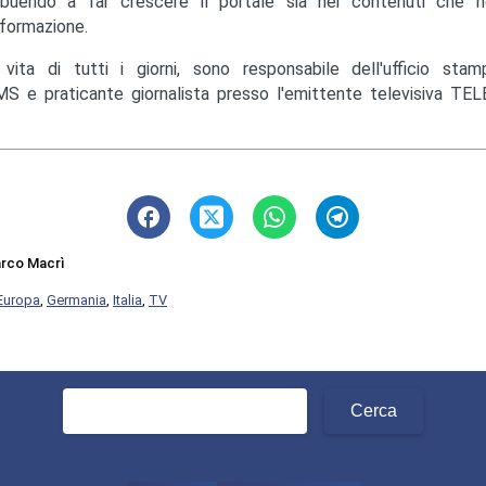
ibuendo a far crescere il portale sia nei contenuti che ne
nformazione.
 vita di tutti i giorni, sono responsabile dell'ufficio st
S e praticante giornalista presso l'emittente televisiva TEL
rco Macrì
Europa
,
Germania
,
Italia
,
TV
Ricerca
per: