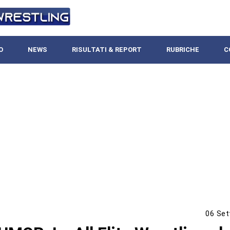
O
NEWS
RISULTATI & REPORT
RUBRICHE
C
06 Set