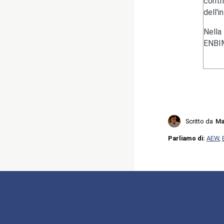
contr
dell'i
Nella
ENBIM
Scritto da
Ma
Parliamo di:
AEW
,