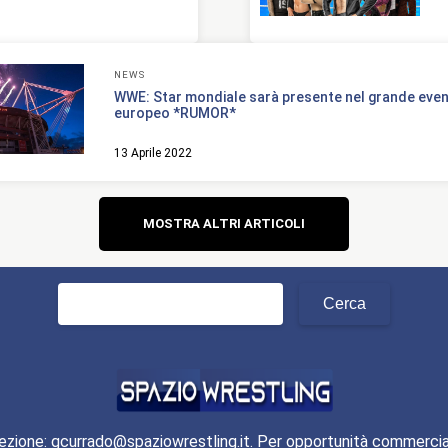
NEWS
WWE: Star mondiale sarà presente nel grande eve
europeo *RUMOR*
13 Aprile 2022
Navigazione
MOSTRA ALTRI ARTICOLI
articoli
Ricerca
per:
ezione: gcurrado@spaziowrestling.it. Per opportunità commercia