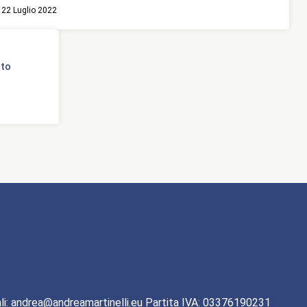
22 Luglio 2022
nto
li: andrea@andreamartinelli.eu Partita IVA: 03376190231