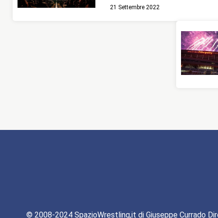
21 Settembre 2022
© 2008-2024 SpazioWrestling,it di Giuseppe Currado Dir