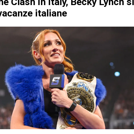
he Clash In Italy, Becky Lynch s
vacanze italiane