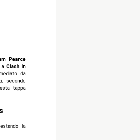
dam Pearce
e a
Clash In
imediato da
i, secondo
uesta tappa
s
estando la