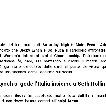
nale del loro match di
Saturday Night’s Main Event, A
nciato che
Becky Lynch e Sol Ruca
si sarebbero affrontar
 il Women”s Intercontinental Championship.
L’infortunio r
ttimana fa, però, sta mettendo a rischio il match. Anz
e è già stato cancellato dalla card, al punto da vivere q
me una vacanza, come leggiamo sui social.
ynch si gode l’Italia insieme a Seth Rollin
mi giorni
Becky
ha pubblicato molte foto
dall’Italia,
manif
e di non dover lottare domani
all’Inalpi Arena.