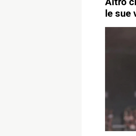
Altro c
le sue 