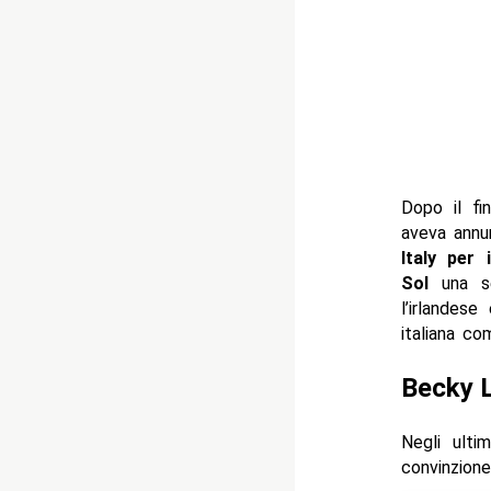
Dopo il fi
aveva annu
Italy per
Sol
una se
l’irlandes
italiana co
Becky L
Negli ulti
convinzion