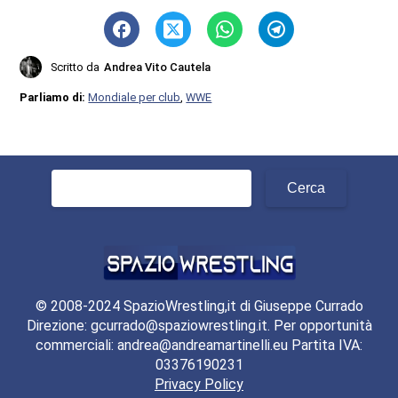
Scritto da
Andrea Vito Cautela
Parliamo di:
Mondiale per club
,
WWE
Ricerca
per:
© 2008-2024 SpazioWrestling,it di Giuseppe Currado
Direzione: gcurrado@spaziowrestling.it. Per opportunità
commerciali: andrea@andreamartinelli.eu Partita IVA:
03376190231
Privacy Policy