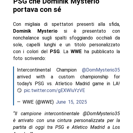
PSG che Dominik Mysterio
portava con sé
Con migliaia di spettatori presenti alla sfida,
Dominik Mysterio
si è presentato con
nonchalance sugli spalti sfoggiando occhiali da
sole, capelli lunghi e un titolo personalizzato
con i colori del
PSG
. La
WWE
ha pubblicato la
foto scrivendo:
Intercontinental Champion
@DomMysterio35
arrived with a custom championship for
today's PSG vs. Atletico Madrid game in LA!
😏
pic.twitter.com/gEXWIuYzVE
— WWE (@WWE)
June 15, 2025
“Il campione intercontinentale @DomMysterio35
è arrivato con una cintura personalizzata per la
partita di oggi tra PSG e Atletico Madrid a Los