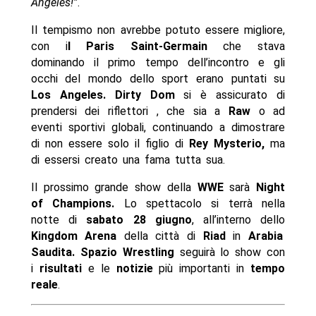
Angeles!”
.
Il tempismo non avrebbe potuto essere migliore,
con i
l Paris Saint-Germain
che stava
dominando il primo tempo dell’incontro e gli
occhi del mondo dello sport erano puntati su
Los Angeles.
Dirty Dom
si è assicurato di
prendersi dei riflettori , che sia a
Raw
o ad
eventi sportivi globali, continuando a dimostrare
di non essere solo il figlio di
Rey Mysterio,
ma
di essersi creato una fama tutta sua.
Il prossimo grande show della
WWE
sarà
Night
of Champions.
Lo spettacolo si terrà nella
notte di
sabato 28 giugno
, all’interno dello
Kingdom Arena
della città di
Riad
in
Arabia
Saudita.
Spazio Wrestling
seguirà lo show con
i
risultati
e le
notizie
più importanti in
tempo
reale
.