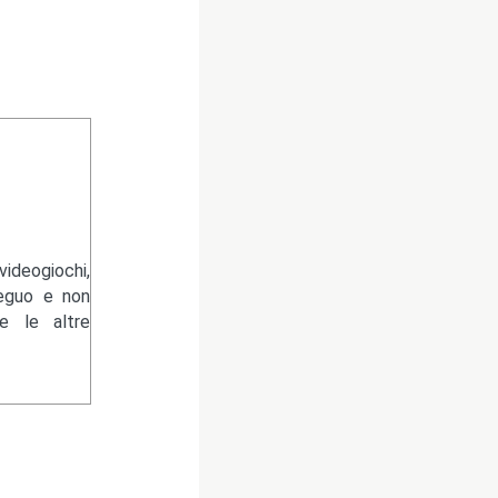
ideogiochi,
eguo e non
 le altre