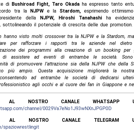
nte di
Bushiroad Fight, Taro Okada
ha espresso tanto entu
cordo tra la
NJPW
e la
Stardom,
esprimendo ottimismo 
 presidente della
NJPW, Hiroshi Tanahashi
ha evidenzi
 sottolineando il potenziale di crescita delle due promotion.
fan hanno visto molti crossover tra la NJPW e la Stardom, ma
are per rafforzare i rapporti tra le aziende nel dietro
izzazione dei programmi alla creazione di un booking per g
n di assistere ad eventi di entrambe le società. Sono 
tunità di promuovere l’attrazione sia della NJPW che della 
co più ampio. Questa acquisizione migliorerà la nostra 
 consentendo ad entrambe le società di dedicarsi ulter
rofessionistico agli occhi e al cuore dei fan in Giappone e n
ITI AL NOSTRO CANALE WHATSAPP UFF
hatsapp.com/channel/0029Va7eNo1J93wNXnJPGP0D
ITI AL NOSTRO CANALE TELEGRAM UFFI
e/spaziowrestlingit