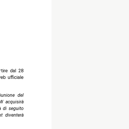
tire dal 28
eb ufficiale
iunione del
W acquisirà
à di seguito
t diventerà