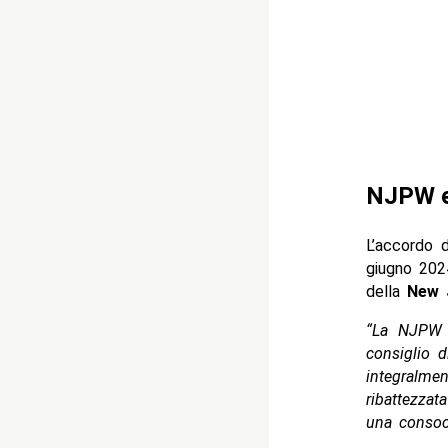
NJPW e 
L’accordo 
giugno 2024
della
New 
“La NJPW h
consiglio 
integralmen
ribattezza
una consoci