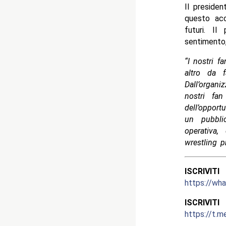
Il preside
questo ac
futuri. Il
sentimento,
“I nostri 
altro da f
Dall’organ
nostri fa
dell’oppor
un pubbli
operativa,
wrestling p
ISCRIV
https://w
ISCRIV
https://t.m