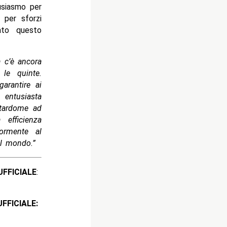
siasmo per
per sforzi
ato questo
 c’è ancora
 le quinte.
arantire ai
entusiasta
Stardome ad
efficienza
iormente al
el mondo.”
ICIALE
:
CIALE: