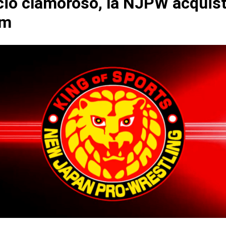
io clamoroso, la NJPW acquist
om