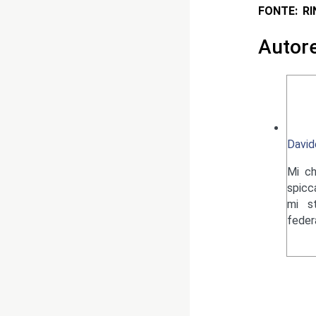
FONTE: R
Autor
David
Mi ch
spicc
mi s
federa