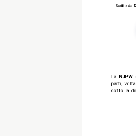
Scritto da
D
La
NJPW
parti, volt
sotto la di