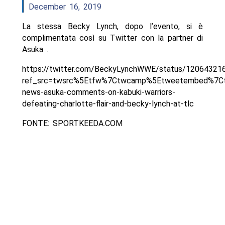
December 16, 2019
La stessa Becky Lynch, dopo l’evento, si è
complimentata così su Twitter con la partner di
Asuka .
https://twitter.com/BeckyLynchWWE/status/1206432
ref_src=twsrc%5Etfw%7Ctwcamp%5Etweetembed%7C
news-asuka-comments-on-kabuki-warriors-
defeating-charlotte-flair-and-becky-lynch-at-tlc
FONTE: SPORTKEEDA.COM