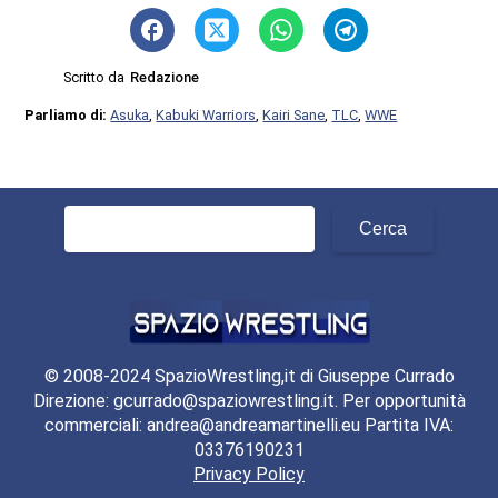
Scritto da
Redazione
Parliamo di:
Asuka
,
Kabuki Warriors
,
Kairi Sane
,
TLC
,
WWE
Ricerca
per:
© 2008-2024 SpazioWrestling,it di Giuseppe Currado
Direzione: gcurrado@spaziowrestling.it. Per opportunità
commerciali: andrea@andreamartinelli.eu Partita IVA:
03376190231
Privacy Policy