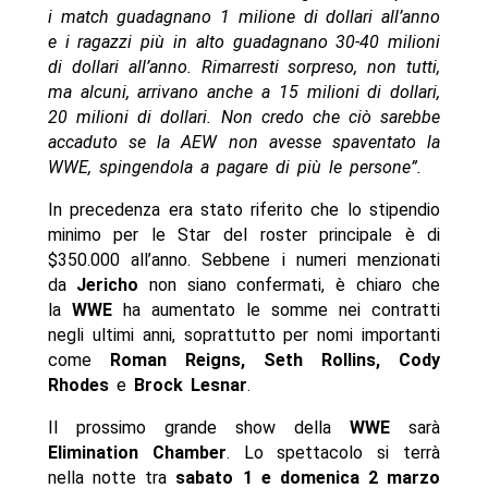
i match guadagnano 1 milione di dollari all’anno
e i ragazzi più in alto guadagnano 30-40 milioni
di dollari all’anno. Rimarresti sorpreso, non tutti,
ma alcuni, arrivano anche a 15 milioni di dollari,
20 milioni di dollari. Non credo che ciò sarebbe
accaduto se la AEW non avesse spaventato la
WWE, spingendola a pagare di più le persone”.
In precedenza era stato riferito che lo stipendio
minimo per le Star del roster principale è di
$350.000 all’anno. Sebbene i numeri menzionati
da
Jericho
non siano confermati, è chiaro che
la
WWE
ha aumentato le somme nei contratti
negli ultimi anni, soprattutto per nomi importanti
come
Roman Reigns, Seth Rollins, Cody
Rhodes
e
Brock Lesnar
.
Il prossimo grande show della
WWE
sarà
Elimination Chamber
. Lo spettacolo si terrà
nella notte tra
sabato 1 e domenica 2 marzo