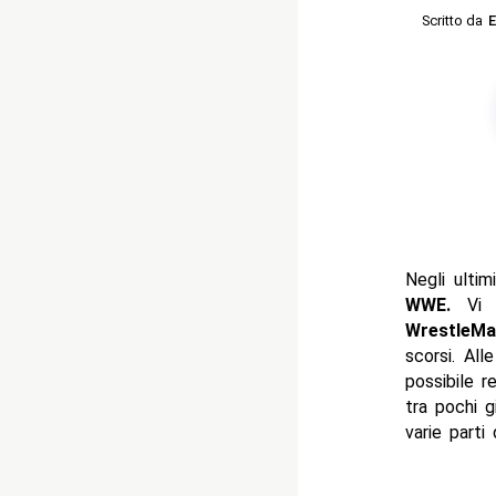
Scritto da
E
Negli ultim
WWE.
Vi a
WrestleMa
scorsi. All
possibile 
tra pochi g
varie part