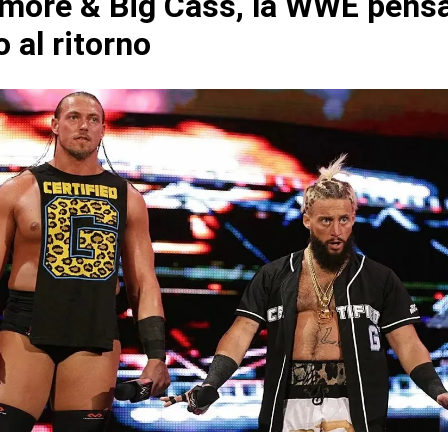
more & Big Cass, la WWE pens
 al ritorno