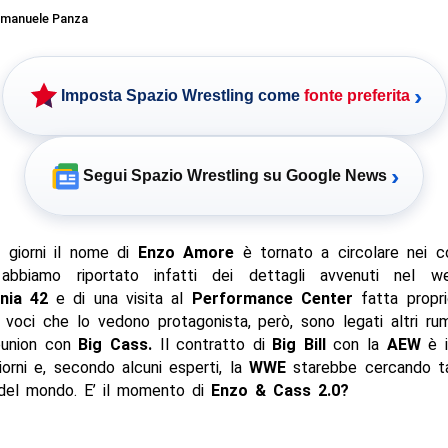
manuele Panza
›
Imposta Spazio Wrestling come
fonte preferita
›
Segui Spazio Wrestling su Google News
i giorni il nome di
Enzo Amore
è tornato a circolare nei co
bbiamo riportato infatti dei dettagli avvenuti nel w
nia 42
e di una visita al
Performance Center
fatta propri
e voci che lo vedono protagonista, però, sono legati altri r
reunion con
Big Cass.
Il contratto di
Big Bill
con la
AEW
è i
iorni e, secondo alcuni esperti, la
WWE
starebbe cercando t
i del mondo. E’ il momento di
Enzo & Cass 2.0?