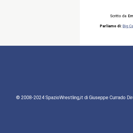
Scritto da
Em
Parliamo di:
Big C
© 2008-2024 SpazioWrestling,it di Giuseppe Currado Dir