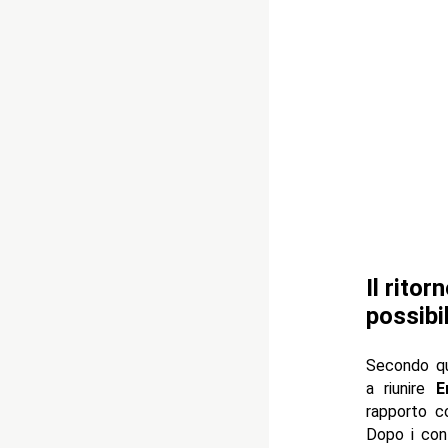
Il rito
possibil
Secondo q
a riunire
E
rapporto c
Dopo i con