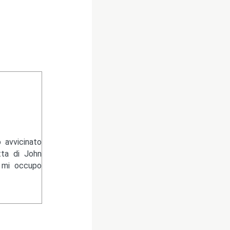
 avvicinato
tta di John
e mi occupo