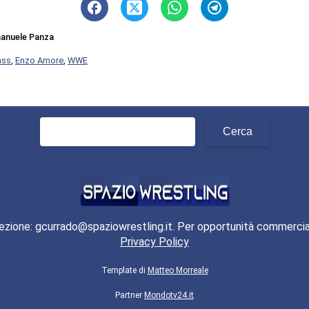
anuele Panza
ass
,
Enzo Amore
,
WWE
Ricerca
per:
ezione: gcurrado@spaziowrestling.it. Per opportunità commercia
Privacy Policy
Template di
Matteo Morreale
Partner
Mondotv24.it