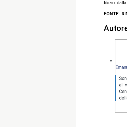
libero dall
FONTE: R
Autor
Emanu
Son
al 
Cen
del