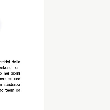
rridoi della
eekend di
o nei giorni
umors su una
n scadenza
ag team da