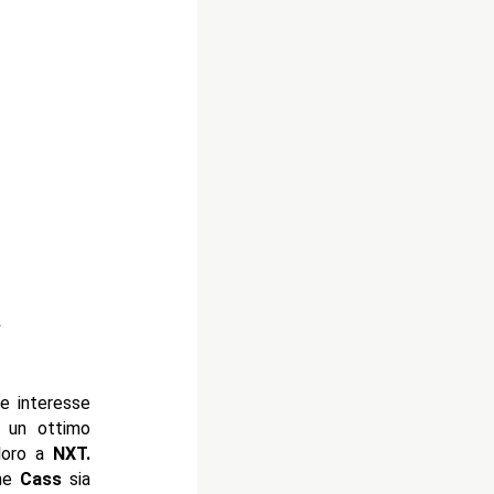
a
e interesse
 un ottimo
 loro a
NXT.
che
Cass
sia