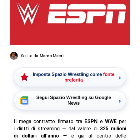
Scritto da
Marco Macrì
Imposta Spazio Wrestling come
fonte
›
preferita
Segui Spazio Wrestling su Google
›
News
Il mega contratto firmato tra
ESPN
e
WWE
per
i diritti di streaming — dal valore di
325 milioni
di dollari all’anno
— è già al centro delle