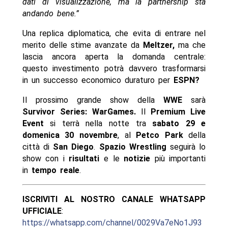
dati di visualizzazione, ma la partnership sta
andando bene.”
Una replica diplomatica, che evita di entrare nel
merito delle stime avanzate da
Meltzer,
ma che
lascia ancora aperta la domanda centrale:
questo investimento potrà davvero trasformarsi
in un successo economico duraturo per
ESPN?
Il prossimo grande show della
WWE
sarà
Survivor Series: WarGames.
Il
Premium Live
Event
si terrà nella notte tra
sabato 29 e
domenica 30 novembre
, al
Petco Park
della
città di
San Diego
.
Spazio Wrestling
seguirà lo
show con i
risultati
e le
notizie
più importanti
in
tempo reale
.
ISCRIVITI AL NOSTRO CANALE WHATSAPP
UFFICIALE
:
https://whatsapp.com/channel/0029Va7eNo1J93