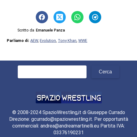
Scritto da
Emanuele Panza
Parliamo di:
AEW
,
Evolution
,
Tony Khan
,
WWE
Ricerca
per:
© 2008-2024 SpazioWrestling,it di Giuseppe Currado
Direzione: gcurrado@spaziowrestling.it. Per opportunità
commerciali: andrea@andreamartinelli.eu Partita IVA:
03376190231