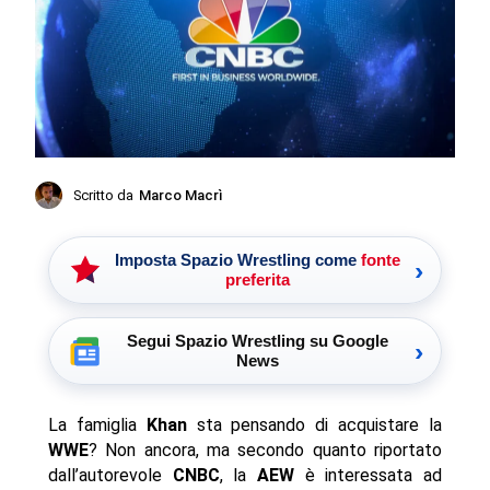
Scritto da
Marco Macrì
Imposta Spazio Wrestling come
fonte
›
preferita
Segui Spazio Wrestling su Google
›
News
La famiglia
Khan
sta pensando di acquistare la
WWE
? Non ancora, ma secondo quanto riportato
dall’autorevole
CNBC
, la
AEW
è interessata ad