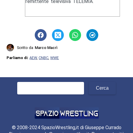
l'emittente televisiva TELEMIA.
Scritto da
Marco Macrì
Parliamo di:
AEW
,
CNBC
,
WWE
Ricerca
per:
© 2008-2024 SpazioWrestling,it di Giuseppe Currado