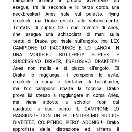
campione afferra il proprio avversario ed
esegue, tra la seconda e la terza corda, una
neckbreaker! Aries sale sul paletto, flying
dropkick, ma Drake resiste allo schienamento.
Tentativi di suplex tra i due, reverse di Aries,
che esegue una schiacciata di mani sulla
testa di Drake, poi risale sull’angolo, ma L’EX
CAMPIONE LO RAGGIUNGE E LO LANCIA IN
UNA MODIFIED BUTTERFLY SUPLEX E
SUCCESSIVO DRIVER, ESPLOSIVO DRAKEEE!!!
Aries non molla e si piazza all’angolo, Eli
Drake lo raggiunge, il campione lo evita,
dropkick in corsa e tentativo di brainbuster,
ma l’ex campione ribalta la tecnica. Drake
prova lui stesso a raggiungere in corsa Aries,
ma viene indotto a scivolar fuori dal
quadrato, a quel punto IL CAMPIONE LO
RAGGIUNGE CON UN POTENTISSIMO SUICIDE
DIVEEEEE, COLPENDO PERO’ ADONIS!!! Drake
approfitta della distrazione ed afferra il