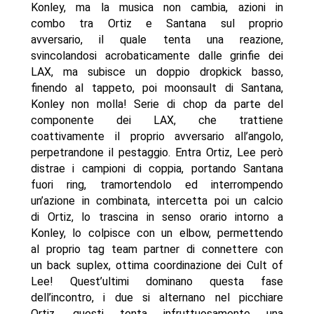
Konley, ma la musica non cambia, azioni in
combo tra Ortiz e Santana sul proprio
avversario, il quale tenta una reazione,
svincolandosi acrobaticamente dalle grinfie dei
LAX, ma subisce un doppio dropkick basso,
finendo al tappeto, poi moonsault di Santana,
Konley non molla! Serie di chop da parte del
componente dei LAX, che trattiene
coattivamente il proprio avversario all’angolo,
perpetrandone il pestaggio. Entra Ortiz, Lee però
distrae i campioni di coppia, portando Santana
fuori ring, tramortendolo ed interrompendo
un’azione in combinata, intercetta poi un calcio
di Ortiz, lo trascina in senso orario intorno a
Konley, lo colpisce con un elbow, permettendo
al proprio tag team partner di connettere con
un back suplex, ottima coordinazione dei Cult of
Lee! Quest’ultimi dominano questa fase
dell’incontro, i due si alternano nel picchiare
Ortiz, questi tenta infruttuosamente una