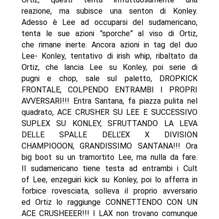
reazione, ma subisce una senton di Konley.
Adesso è Lee ad occuparsi del sudamericano,
tenta le sue azioni ”sporche” al viso di Ortiz,
che rimane inerte. Ancora azioni in tag del duo
Lee- Konley, tentativo di irish whip, ribaltato da
Ortiz, che lancia Lee su Konley, poi serie di
pugni e chop, sale sul paletto, DROPKICK
FRONTALE, COLPENDO ENTRAMBI I PROPRI
AVVERSARI!!! Entra Santana, fa piazza pulita nel
quadrato, ACE CRUSHER SU LEE E SUCCESSIVO
SUPLEX SU KONLEY, SFRUTTANDO LA LEVA
DELLE SPALLE DELL’EX X DIVISION
CHAMPIOOON, GRANDISSIMO SANTANA!!! Ora
big boot su un tramortito Lee, ma nulla da fare.
Il sudamericano tiene testa ad entrambi i Cult
of Lee, enzeguiri kick su Konley, poi lo afferra in
forbice rovesciata, solleva il proprio avversario
ed Ortiz lo raggiunge CONNETTENDO CON UN
ACE CRUSHEEER!!! I LAX non trovano comunque