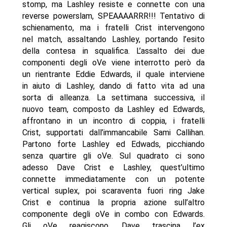
stomp, ma Lashley resiste e connette con una
reverse powerslam, SPEAAAARRR!!! Tentativo di
schienamento, ma i fratelli Crist intervengono
nel match, assaltando Lashley, portando l’esito
della contesa in squalifica. L’assalto dei due
componenti degli oVe viene interrotto però da
un rientrante Eddie Edwards, il quale interviene
in aiuto di Lashley, dando di fatto vita ad una
sorta di alleanza. La settimana successiva, il
nuovo team, composto da Lashley ed Edwards,
affrontano in un incontro di coppia, i fratelli
Crist, supportati dall’immancabile Sami Callihan.
Partono forte Lashley ed Edwads, picchiando
senza quartire gli oVe. Sul quadrato ci sono
adesso Dave Crist e Lashley, quest’ultimo
connette immediatamente con un potente
vertical suplex, poi scaraventa fuori ring Jake
Crist e continua la propria azione sull’altro
componente degli oVe in combo con Edwards.
Gli oVe reagiscono, Dave trascina l’ex