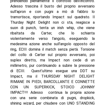
prendendo pienamente il controllo dell’incontro.
Adesso trascina il busto del proprio avversario
sull’apron e con pugni a mò di fabbro lo
tramortisce, riportando Impact sul quadrato. Il
Thurday Night Delight non ci sta, reagisce a
suon di punch, tenta un irish whip, che viene
ribaltata da Carter, che lo schianta
violentemente verso l’angolo, eseguendo la
medesima azione anche sull’angolo opposto del
ring, ECIII domina il match senza pietà. Torsione
del collo di Carter sul proprio avversario, poi
suplex diretto, ma Impact non cede di un
millimetro, pur continuando a subire la pressione
di ECIII. Quest’ultimo esegue una DDT su
Impact, ma il THURSDAY NIGHT DELIGHT
RIMANE IN PIEDI, BARCOLLANTE E CONNETTE
CON UN SUPERKICK, STOICO JOHNNY
IMPACT!!! Adesso continua la propria azione
con una serie combinata di pugni, dropkick,
shining wizard, per chiudere con UNO STANDING