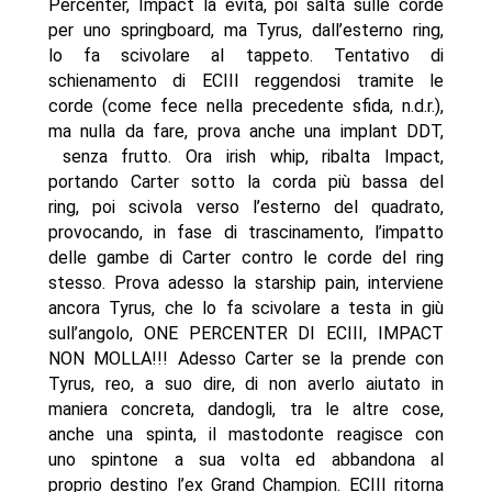
Percenter, Impact la evita, poi salta sulle corde
per uno springboard, ma Tyrus, dall’esterno ring,
lo fa scivolare al tappeto. Tentativo di
schienamento di ECIII reggendosi tramite le
corde (come fece nella precedente sfida, n.d.r.),
ma nulla da fare, prova anche una implant DDT,
senza frutto. Ora irish whip, ribalta Impact,
portando Carter sotto la corda più bassa del
ring, poi scivola verso l’esterno del quadrato,
provocando, in fase di trascinamento, l’impatto
delle gambe di Carter contro le corde del ring
stesso. Prova adesso la starship pain, interviene
ancora Tyrus, che lo fa scivolare a testa in giù
sull’angolo, ONE PERCENTER DI ECIII, IMPACT
NON MOLLA!!! Adesso Carter se la prende con
Tyrus, reo, a suo dire, di non averlo aiutato in
maniera concreta, dandogli, tra le altre cose,
anche una spinta, il mastodonte reagisce con
uno spintone a sua volta ed abbandona al
proprio destino l’ex Grand Champion. ECIII ritorna