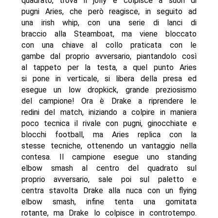
quadrato, trova il jolly e colpisce a suon di
pugni Aries, che però reagisce, in seguito ad
una irish whip, con una serie di lanci di
braccio alla Steamboat, ma viene bloccato
con una chiave al collo praticata con le
gambe dal proprio avversario, piantandolo così
al tappeto per la testa, a quel punto Aries
si pone in verticale, si libera della presa ed
esegue un low dropkick, grande preziosismo
del campione! Ora è Drake a riprendere le
redini del match, iniziando a colpire in maniera
poco tecnica il rivale con pugni, ginocchiate e
blocchi football, ma Aries replica con la
stesse tecniche, ottenendo un vantaggio nella
contesa. Il campione esegue uno standing
elbow smash al centro del quadrato sul
proprio avversario, sale poi sul paletto e
centra stavolta Drake alla nuca con un flying
elbow smash, infine tenta una gomitata
rotante, ma Drake lo colpisce in controtempo.