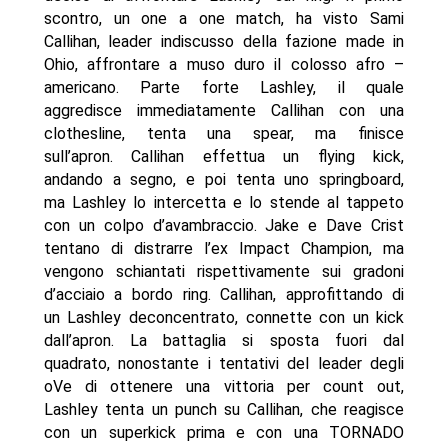
scontro, un one a one match, ha visto Sami
Callihan, leader indiscusso della fazione made in
Ohio, affrontare a muso duro il colosso afro –
americano. Parte forte Lashley, il quale
aggredisce immediatamente Callihan con una
clothesline, tenta una spear, ma finisce
sull’apron. Callihan effettua un flying kick,
andando a segno, e poi tenta uno springboard,
ma Lashley lo intercetta e lo stende al tappeto
con un colpo d’avambraccio. Jake e Dave Crist
tentano di distrarre l’ex Impact Champion, ma
vengono schiantati rispettivamente sui gradoni
d’acciaio a bordo ring. Callihan, approfittando di
un Lashley deconcentrato, connette con un kick
dall’apron. La battaglia si sposta fuori dal
quadrato, nonostante i tentativi del leader degli
oVe di ottenere una vittoria per count out,
Lashley tenta un punch su Callihan, che reagisce
con un superkick prima e con una TORNADO