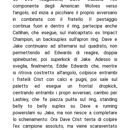
componente degli American Wolves verso
l’angolo, ed inizia a picchiare il proprio avversario
in combinata con il fratello. Il pestaggio
continua fuori e dentro il ring, partecipa anche
Callihan, che esegue, sul malcapitato ex Impact
Champion, un backsuplex sull’apron ring. Dave e
Jake continuano ad alternarsi sul quadrato, non
permettendo ad Edwards di reagire, doppia
spinebuster, poi superkick di Jake. Adesso si
sveglia, finalmente, Eddie Edwards che, mentre
si ritrova costretto all’angolo, colpisce entrambi
i fratelli Crist con calci e pugni, poi sale sul
paletto ed esegue un frontal dropkick,
centrando entrambi i propri avversari, cambio per
Lashley, che fa piazza pulita sul ring, standing
belly to belly suplex su Dave e running
powerslam su Jake, ma non riesce a completare
lo schienamento. Ora Dave Crist tenta di colpire
l’ex campione assoluto, ma viene scaraventato