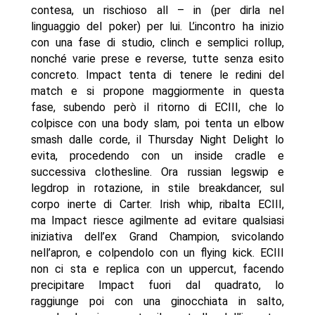
contesa, un rischioso all – in (per dirla nel
linguaggio del poker) per lui. L’incontro ha inizio
con una fase di studio, clinch e semplici rollup,
nonché varie prese e reverse, tutte senza esito
concreto. Impact tenta di tenere le redini del
match e si propone maggiormente in questa
fase, subendo però il ritorno di ECIII, che lo
colpisce con una body slam, poi tenta un elbow
smash dalle corde, il Thursday Night Delight lo
evita, procedendo con un inside cradle e
successiva clothesline. Ora russian legswip e
legdrop in rotazione, in stile breakdancer, sul
corpo inerte di Carter. Irish whip, ribalta ECIII,
ma Impact riesce agilmente ad evitare qualsiasi
iniziativa dell’ex Grand Champion, svicolando
nell’apron, e colpendolo con un flying kick. ECIII
non ci sta e replica con un uppercut, facendo
precipitare Impact fuori dal quadrato, lo
raggiunge poi con una ginocchiata in salto,