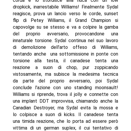
corda e lo stordisce alla nuca con un low
dropkick, inarrestabile Williams! Finalmente Sydal
reagisce, prova un lancio verso le corde, sunset
flip di Petey Williams, il Grand Champion si
capovolge su se stesso e va a colpire la gamba
del proprio avversario, provocandone una
innaturale torsione. Sydal continua nel suo lavoro
di demolizione dell’arto offeso di Williams,
tentando anche una sottomissione in ponte con
torsione alla testa, il canadese tenta una
reazione a suon di chop, pur zoppicando
vistosamente, ma subisce la medesima tecnica
da parte del proprio avversario, poi Sydal
conclude l’azione con uno standing moonsault!
Williams si riprende, trova il jolly e connette con
una implant DDT improvvisa, chiamando anche la
Canadian Destroyer, ma Sydal evita la mossa e
lo colpisce a suon di kicks. Il canadese tenta
una timida reazione, che lo porta ad essere però
vittima di un german suplex, il cui tentativo di