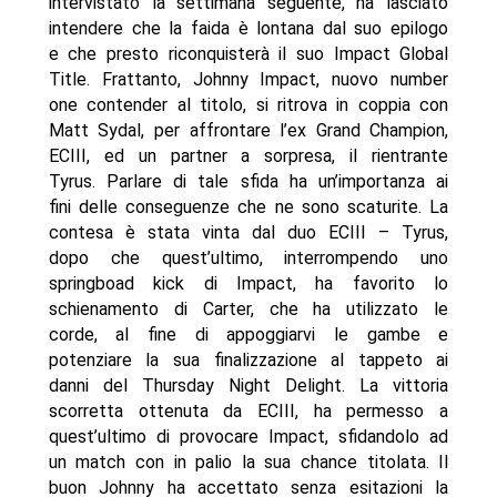
intervistato la settimana seguente, ha lasciato
intendere che la faida è lontana dal suo epilogo
e che presto riconquisterà il suo Impact Global
Title. Frattanto, Johnny Impact, nuovo number
one contender al titolo, si ritrova in coppia con
Matt Sydal, per affrontare l’ex Grand Champion,
ECIII, ed un partner a sorpresa, il rientrante
Tyrus. Parlare di tale sfida ha un’importanza ai
fini delle conseguenze che ne sono scaturite. La
contesa è stata vinta dal duo ECIII – Tyrus,
dopo che quest’ultimo, interrompendo uno
springboad kick di Impact, ha favorito lo
schienamento di Carter, che ha utilizzato le
corde, al fine di appoggiarvi le gambe e
potenziare la sua finalizzazione al tappeto ai
danni del Thursday Night Delight. La vittoria
scorretta ottenuta da ECIII, ha permesso a
quest’ultimo di provocare Impact, sfidandolo ad
un match con in palio la sua chance titolata. Il
buon Johnny ha accettato senza esitazioni la