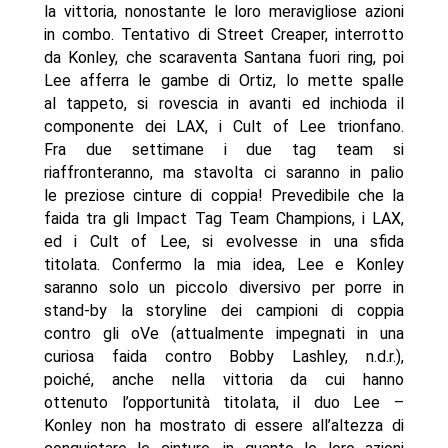
la vittoria, nonostante le loro meravigliose azioni
in combo. Tentativo di Street Creaper, interrotto
da Konley, che scaraventa Santana fuori ring, poi
Lee afferra le gambe di Ortiz, lo mette spalle
al tappeto, si rovescia in avanti ed inchioda il
componente dei LAX, i Cult of Lee trionfano.
Fra due settimane i due tag team si
riaffronteranno, ma stavolta ci saranno in palio
le preziose cinture di coppia! Prevedibile che la
faida tra gli Impact Tag Team Champions, i LAX,
ed i Cult of Lee, si evolvesse in una sfida
titolata. Confermo la mia idea, Lee e Konley
saranno solo un piccolo diversivo per porre in
stand-by la storyline dei campioni di coppia
contro gli oVe (attualmente impegnati in una
curiosa faida contro Bobby Lashley, n.d.r.),
poiché, anche nella vittoria da cui hanno
ottenuto l’opportunità titolata, il duo Lee –
Konley non ha mostrato di essere all’altezza di