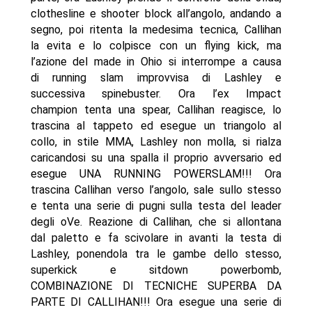
clothesline e shooter block all’angolo, andando a
segno, poi ritenta la medesima tecnica, Callihan
la evita e lo colpisce con un flying kick, ma
l’azione del made in Ohio si interrompe a causa
di running slam improvvisa di Lashley e
successiva spinebuster. Ora l’ex Impact
champion tenta una spear, Callihan reagisce, lo
trascina al tappeto ed esegue un triangolo al
collo, in stile MMA, Lashley non molla, si rialza
caricandosi su una spalla il proprio avversario ed
esegue UNA RUNNING POWERSLAM!!! Ora
trascina Callihan verso l’angolo, sale sullo stesso
e tenta una serie di pugni sulla testa del leader
degli oVe. Reazione di Callihan, che si allontana
dal paletto e fa scivolare in avanti la testa di
Lashley, ponendola tra le gambe dello stesso,
superkick e sitdown powerbomb,
COMBINAZIONE DI TECNICHE SUPERBA DA
PARTE DI CALLIHAN!!! Ora esegue una serie di