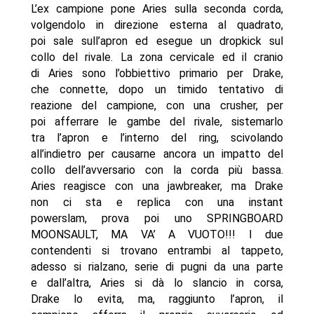
L’ex campione pone Aries sulla seconda corda,
volgendolo in direzione esterna al quadrato,
poi sale sull’apron ed esegue un dropkick sul
collo del rivale. La zona cervicale ed il cranio
di Aries sono l’obbiettivo primario per Drake,
che connette, dopo un timido tentativo di
reazione del campione, con una crusher, per
poi afferrare le gambe del rivale, sistemarlo
tra l’apron e l’interno del ring, scivolando
all’indietro per causarne ancora un impatto del
collo dell’avversario con la corda più bassa.
Aries reagisce con una jawbreaker, ma Drake
non ci sta e replica con una instant
powerslam, prova poi uno SPRINGBOARD
MOONSAULT, MA VA’ A VUOTO!!! I due
contendenti si trovano entrambi al tappeto,
adesso si rialzano, serie di pugni da una parte
e dall’altra, Aries si dà lo slancio in corsa,
Drake lo evita, ma, raggiunto l’apron, il