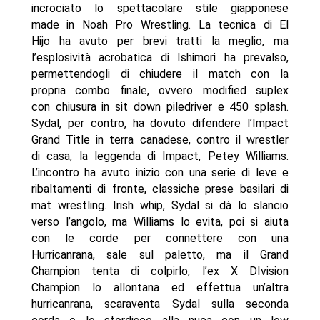
incrociato lo spettacolare stile giapponese
made in Noah Pro Wrestling. La tecnica di El
Hijo ha avuto per brevi tratti la meglio, ma
l’esplosività acrobatica di Ishimori ha prevalso,
permettendogli di chiudere il match con la
propria combo finale, ovvero modified suplex
con chiusura in sit down piledriver e 450 splash.
Sydal, per contro, ha dovuto difendere l’Impact
Grand Title in terra canadese, contro il wrestler
di casa, la leggenda di Impact, Petey Williams.
L’incontro ha avuto inizio con una serie di leve e
ribaltamenti di fronte, classiche prese basilari di
mat wrestling. Irish whip, Sydal si dà lo slancio
verso l’angolo, ma Williams lo evita, poi si aiuta
con le corde per connettere con una
Hurricanrana, sale sul paletto, ma il Grand
Champion tenta di colpirlo, l’ex X DIvision
Champion lo allontana ed effettua un’altra
hurricanrana, scaraventa Sydal sulla seconda