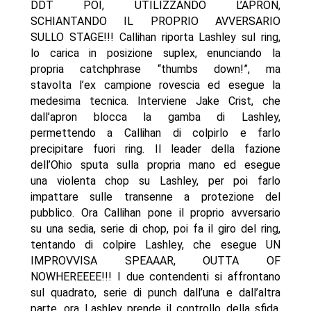
DDT POI, UTILIZZANDO L’APRON,
SCHIANTANDO IL PROPRIO AVVERSARIO
SULLO STAGE!!! Callihan riporta Lashley sul ring,
lo carica in posizione suplex, enunciando la
propria catchphrase “thumbs down!”, ma
stavolta l’ex campione rovescia ed esegue la
medesima tecnica. Interviene Jake Crist, che
dall’apron blocca la gamba di Lashley,
permettendo a Callihan di colpirlo e farlo
precipitare fuori ring. Il leader della fazione
dell’Ohio sputa sulla propria mano ed esegue
una violenta chop su Lashley, per poi farlo
impattare sulle transenne a protezione del
pubblico. Ora Callihan pone il proprio avversario
su una sedia, serie di chop, poi fa il giro del ring,
tentando di colpire Lashley, che esegue UN
IMPROVVISA SPEAAAR, OUTTA OF
NOWHEREEEE!!! I due contendenti si affrontano
sul quadrato, serie di punch dall’una e dall’altra
parte, ora Lashley prende il controllo della sfida,