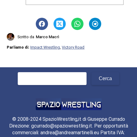
Scritto da
Marco Macrì
Parliamo di:
Impact Wrestling
,
Victory Road
Ricerca
per:
© 2008-2024 SpazioWrestling,it di Giuseppe Currado
Direzione: gcurrado@spaziowrestling.it. Per opportunità
commerciali: andrea@andreamartinelli.eu Partita IVA: