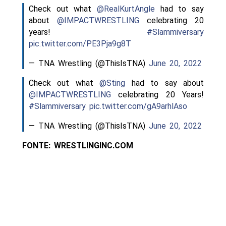
Check out what
@RealKurtAngle
had to say
about
@IMPACTWRESTLING
celebrating 20
years!
#Slammiversary
pic.twitter.com/PE3Pja9g8T
— TNA Wrestling (@ThisIsTNA)
June 20, 2022
Check out what
@Sting
had to say about
@IMPACTWRESTLING
celebrating 20 Years!
#Slammiversary
pic.twitter.com/gA9arhlAso
— TNA Wrestling (@ThisIsTNA)
June 20, 2022
FONTE: WRESTLINGINC.COM