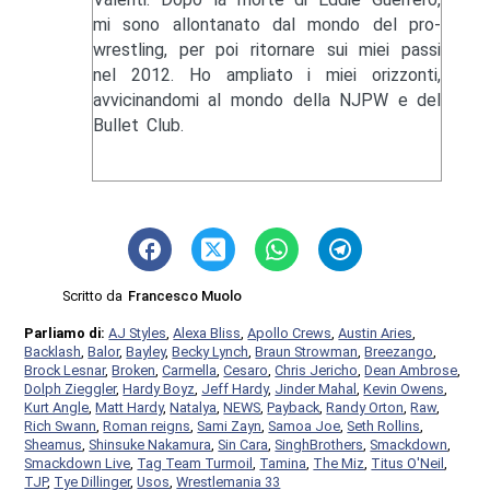
mi sono allontanato dal mondo del pro-
wrestling, per poi ritornare sui miei passi
nel 2012. Ho ampliato i miei orizzonti,
avvicinandomi al mondo della NJPW e del
Bullet Club.
Scritto da
Francesco Muolo
Parliamo di:
AJ Styles
,
Alexa Bliss
,
Apollo Crews
,
Austin Aries
,
Backlash
,
Balor
,
Bayley
,
Becky Lynch
,
Braun Strowman
,
Breezango
,
Brock Lesnar
,
Broken
,
Carmella
,
Cesaro
,
Chris Jericho
,
Dean Ambrose
,
Dolph Zieggler
,
Hardy Boyz
,
Jeff Hardy
,
Jinder Mahal
,
Kevin Owens
,
Kurt Angle
,
Matt Hardy
,
Natalya
,
NEWS
,
Payback
,
Randy Orton
,
Raw
,
Rich Swann
,
Roman reigns
,
Sami Zayn
,
Samoa Joe
,
Seth Rollins
,
Sheamus
,
Shinsuke Nakamura
,
Sin Cara
,
SinghBrothers
,
Smackdown
,
Smackdown Live
,
Tag Team Turmoil
,
Tamina
,
The Miz
,
Titus O'Neil
,
TJP
,
Tye Dillinger
,
Usos
,
Wrestlemania 33