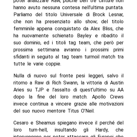
poter analizzare Raw, poiché ben tre cinture non
hanno avuto nessuna contesa nell’ultima puntata.
Parliamo del titolo Universale di Brock Lesnar,
che non ha presenziato allo show; del titolo
femminile appena conquistato da Alex Bliss, che
ha nuovamente schienato Bayley e ribadito il
suo dominio, ed i titoli tag team, che però per
prossima settimana avranno i prossimi primi
sfidanti in seguito al tag team turmoil match tra
tutte le varie coppie.
Nulla di nuovo sul fronte pesi leggeri, salvo il
ritorno a Raw di Rich Swann, la vittoria di Austin
Aries su TJP e l’assalto di quest’ultimo su AA
dopo la fine del loro match. Apollo Crews
invece continua a vincere grazie alle motivazioni
del suo nuovo mentore Titus O’Neil.
Cesaro e Sheamus spiegano invece il perché del
loro turn-hell, insultando gli Hardy, che
intervengono per poter attaccare gli Europei che