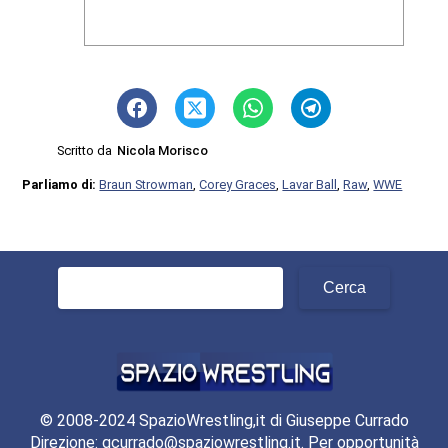
Scritto da
Nicola Morisco
Parliamo di:
Braun Strowman
,
Corey Graces
,
Lavar Ball
,
Raw
,
WWE
Ricerca
per:
© 2008-2024 SpazioWrestling,it di Giuseppe Currado
Direzione: gcurrado@spaziowrestling.it. Per opportunità