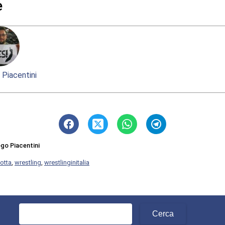
e
 Piacentini
ego Piacentini
otta
,
wrestling
,
wrestlinginitalia
Ricerca
per: