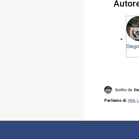
Autor
Diego
Scritto da
Di
Parliamo di:
IWA
,
L