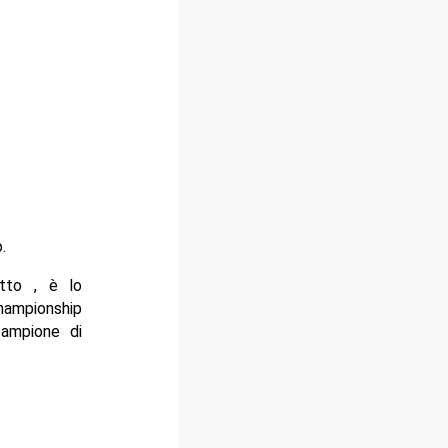
.
otto , è lo
ampionship
campione di