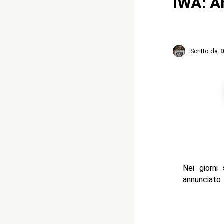
IWA: A
Scritto da
D
Nei giorni 
annunciato