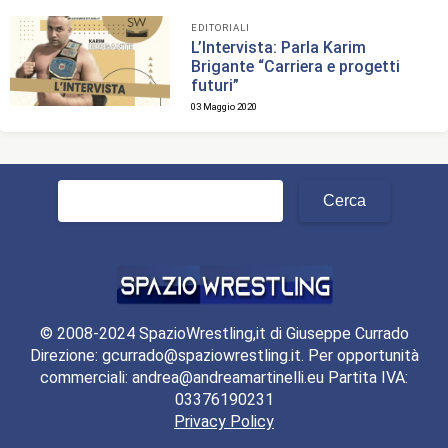
EDITORIALI
L’Intervista: Parla Karim
Brigante “Carriera e progetti
futuri”
03 Maggio 2020
Ricerca
per:
© 2008-2024 SpazioWrestling,it di Giuseppe Currado
Direzione: gcurrado@spaziowrestling.it. Per opportunità
commerciali: andrea@andreamartinelli.eu Partita IVA:
03376190231
Privacy Policy