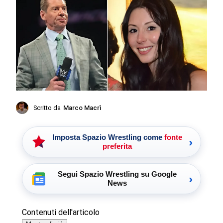
Scritto da
Marco Macrì
Imposta Spazio Wrestling come
fonte
›
preferita
Segui Spazio Wrestling su Google
›
News
Contenuti dell'articolo