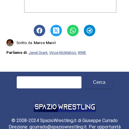
Scritto da
Marco Macrì
Parliamo di:
Janel Grant
,
Vince McMahon
,
WWE
Ricerca
per:
© 2008-2024 SpazioWrestling,it di Giuseppe Currado
Direzione: gcurrado@spaziowrestling.it. Per opportunità