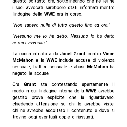
questo soltanto ora, sottolineando che né lei né
i suoi avvocati sarebbero stati informati mentre
l’indagine della
WWE
era in corso.
“Non sapevo nulla di tutto questo fino ad ora.”
“Nessuno me lo ha detto. Nessuno lo ha detto
ai miei avvocati.”
La causa intentata da
Janel Grant
contro
Vince
McMahon
e la
WWE
include accuse di violenza
sessuale, traffico sessuale e abusi.
McMahon
ha
negato le accuse.
Ora
Grant
sta contestando apertamente il
modo in cui l’indagine interna della
WWE
avrebbe
gestito prove esplicite che la riguardavano,
chiedendo attenzione su chi le avrebbe viste,
chi ne avrebbe ascoltato il contenuto e dove si
trovino oggi eventuali copie o riassunti.