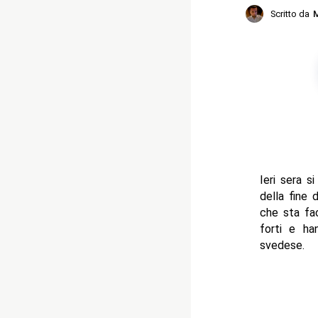
Scritto da
M
Ieri sera s
della fine 
che sta fac
forti e ha
svedese.