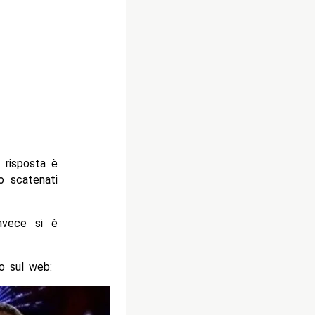
 risposta è
o scatenati
invece si è
o sul web: