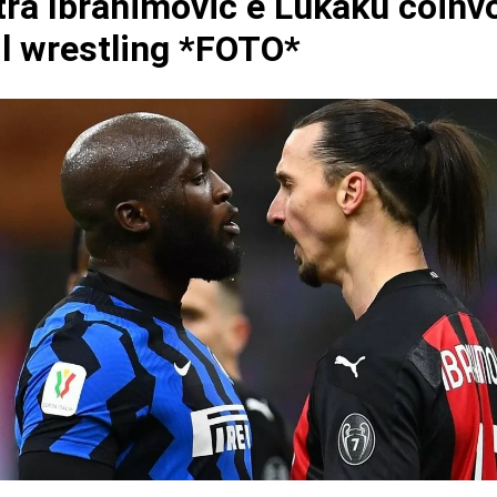
 tra Ibrahimovic e Lukaku coinv
il wrestling *FOTO*