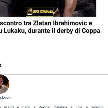
e
 Macrì
o Macrì è nato a Reggio Calabria e vive a Siderno, in