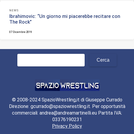
NEWS
Ibrahimovic: “Un giorno mi piacerebbe recitare con
The Rock”
07 Dicembre 2019
Ricerca
per:
© 2008-2024 SpazioWrestling,it di Giuseppe Currado
Direzione: gcurrado@spaziowrestling.it. Per opportunità
commerciali: andrea@andreamartinelli.eu Partita IVA:
03376190231
Privacy Policy