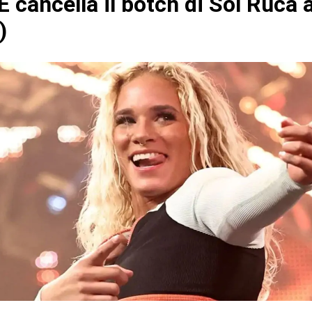
 cancella il botch di Sol Ruca 
)