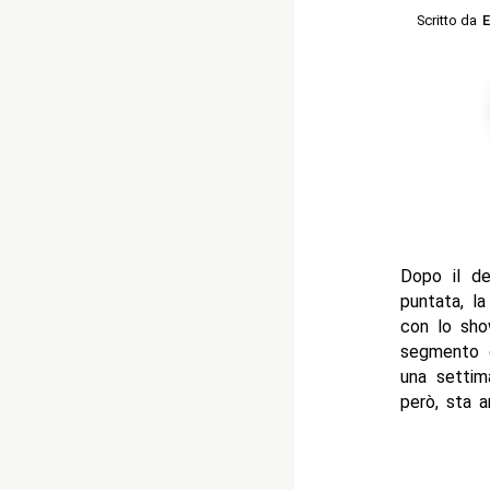
Scritto da
E
Dopo il de
puntata, l
con lo sho
segmento c
una settim
però, sta a