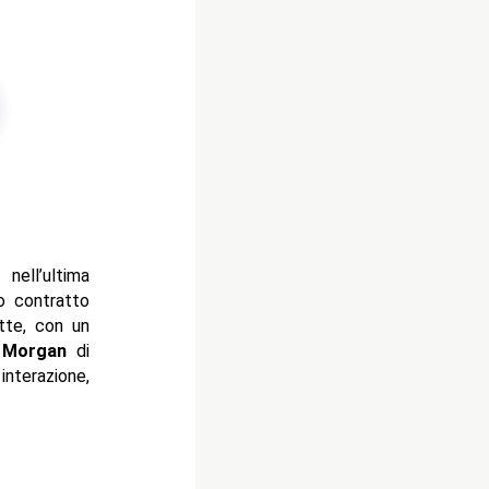
T
nell’ultima
o contratto
tte, con un
 Morgan
di
nterazione,