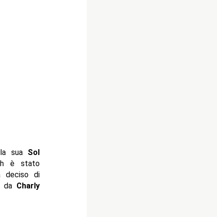
a sua
Sol
ch è stato
 deciso di
re da
Charly