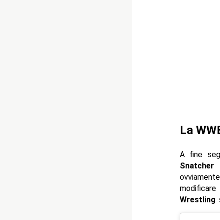
La WWE 
A fine se
Snatcher
m
ovviamente
modificare 
Wrestling
s