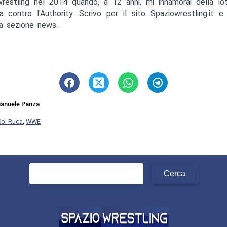
wrestling nel 2014 quando, a 12 anni, mi innamorai della lo
a contro l'Authority. Scrivo per il sito Spaziowrestling.it 
la sezione news.
anuele Panza
Sol Ruca
,
WWE
Ricerca
per: