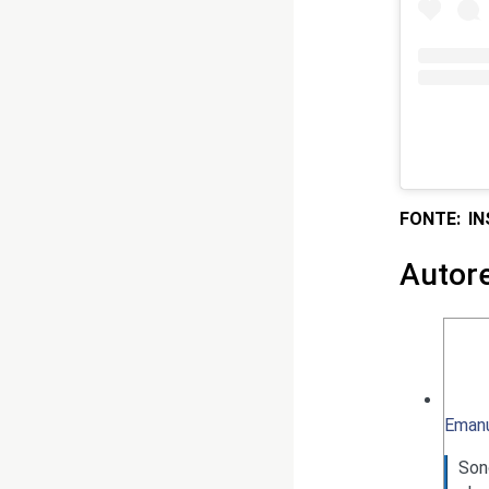
FONTE: I
Autor
Emanu
Son