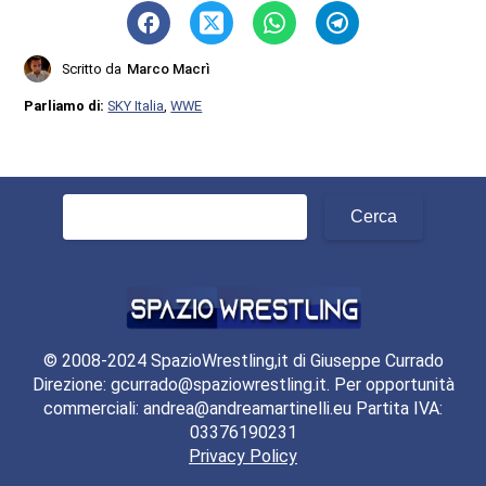
Scritto da
Marco Macrì
Parliamo di:
SKY Italia
,
WWE
Ricerca
per:
© 2008-2024 SpazioWrestling,it di Giuseppe Currado
Direzione: gcurrado@spaziowrestling.it. Per opportunità
commerciali: andrea@andreamartinelli.eu Partita IVA:
03376190231
Privacy Policy