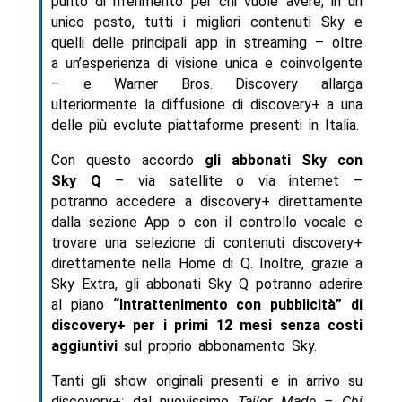
punto di riferimento per chi vuole avere, in un
unico posto, tutti i migliori contenuti Sky e
quelli delle principali app in streaming – oltre
a un’esperienza di visione unica e coinvolgente
– e Warner Bros. Discovery allarga
ulteriormente la diffusione di discovery+ a una
delle più evolute piattaforme presenti in Italia.
Con questo accordo
gli abbonati Sky con
Sky Q
– via satellite o via internet –
potranno accedere a discovery+ direttamente
dalla sezione App o con il controllo vocale e
trovare una selezione di contenuti discovery+
direttamente nella Home di Q. Inoltre, grazie a
Sky Extra, gli abbonati Sky Q potranno aderire
al piano
“Intrattenimento con pubblicità” di
discovery+ per i primi 12 mesi senza costi
aggiuntivi
sul proprio abbonamento Sky.
Tanti gli show originali presenti e in arrivo su
discovery+: dal nuovissimo
Tailor Made – Chi