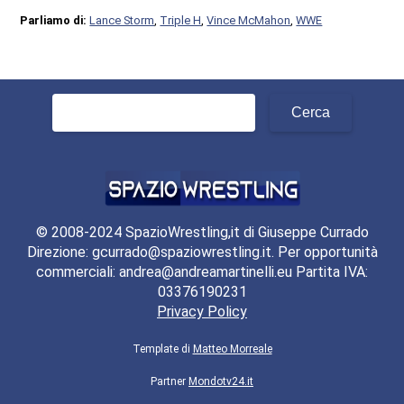
Parliamo di:
Lance Storm
,
Triple H
,
Vince McMahon
,
WWE
Ricerca
per:
© 2008-2024 SpazioWrestling,it di Giuseppe Currado
Direzione: gcurrado@spaziowrestling.it. Per opportunità
commerciali: andrea@andreamartinelli.eu Partita IVA:
03376190231
Privacy Policy
Template di
Matteo Morreale
Partner
Mondotv24.it