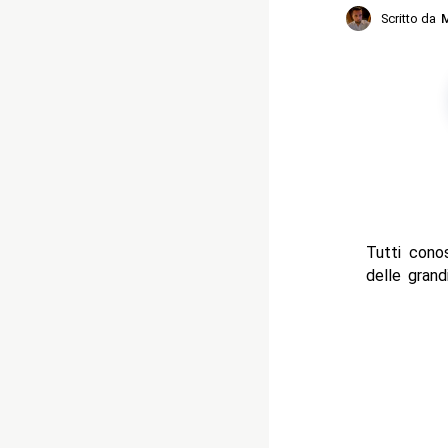
Scritto da
M
Tutti cono
delle grand