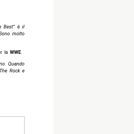
 Best” è il
 Sono molto
er la
WWE
.
ino. Quando
 The Rock e