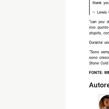
thank yo
— Lewis 
“can you d
mio quinto
stupito, con
Durante una
“Sono semp
sono cresc
Stone Cold 
FONTE: R
Autor