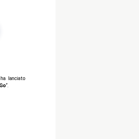
ha lanciato
 Go
“.