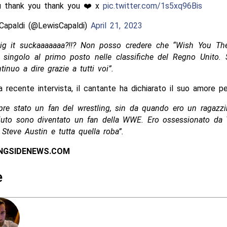
u thank you thank you ❤️ x
pic.twitter.com/1s5xq96Bis
Capaldi (@LewisCapaldi)
April 21, 2023
ig it suckaaaaaaa?!!? Non posso credere che “Wish You The
 singolo al primo posto nelle classifiche del Regno Unito.
tinuo a dire grazie a tutti voi”.
 recente intervista, il cantante ha dichiarato il suo amore p
re stato un fan del wrestling, sin da quando ero un ragazz
iuto sono diventato un fan della WWE. Ero ossessionato da
Steve Austin e tutta quella roba”.
INGSIDENEWS.COM
e