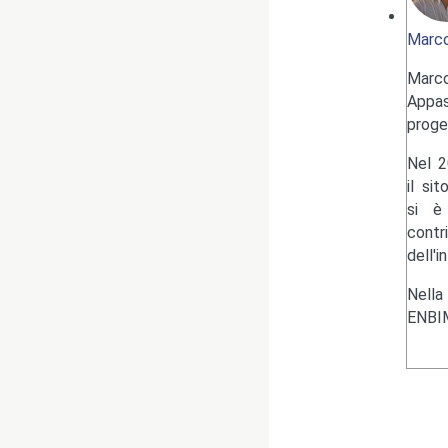
Marco
Marc
Appas
proge
Nel 2
il si
si è 
contr
dell'i
Nella
ENBIM