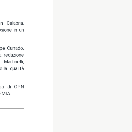
 Calabria.
sione in un
pe Currado,
la redazione
artinelli,
lla qualità
ampa di OPN
EMIA.