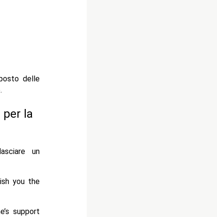
posto delle
.
 per la
asciare un
ish you the
e’s support