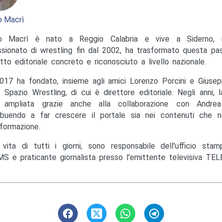
 Macrì
o Macrì è nato a Reggio Calabria e vive a Siderno, in
sionato di wrestling fin dal 2002, ha trasformato questa pas
tto editoriale concreto e riconosciuto a livello nazionale.
017 ha fondato, insieme agli amici Lorenzo Porcini e Giusep
to Spazio Wrestling, di cui è direttore editoriale. Negli anni, 
ampliata grazie anche alla collaborazione con Andrea M
ibuendo a far crescere il portale sia nei contenuti che ne
nformazione.
 vita di tutti i giorni, sono responsabile dell'ufficio st
S e praticante giornalista presso l'emittente televisiva TEL