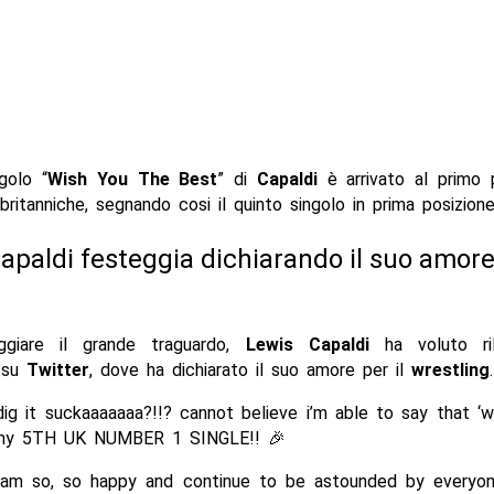
ngolo “
Wish You The Best
” di
Capaldi
è arrivato al primo 
 britanniche, segnando cosi il quinto singolo in prima posizione
apaldi festeggia dichiarando il suo amore
ggiare il grande traguardo,
Lewis Capaldi
ha voluto ril
 su
Twitter
, dove ha dichiarato il suo amore per il
wrestling
.
ig it suckaaaaaaa?!!? cannot believe i’m able to say that ‘w
 my 5TH UK NUMBER 1 SINGLE!! 🎉
 am so, so happy and continue to be astounded by everyon