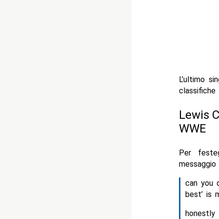
L’ultimo si
classifiche
Lewis C
WWE
Per feste
messaggio
can you d
best’ is
honestly