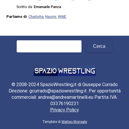
Scritto da
Emanuele Panza
Parliamo di:
Charlotte
,
Naomi
,
WWE
Ricerca
per:
© 2008-2024 SpazioWrestling,it di Giuseppe Currado
Direzione: gcurrado@spaziowrestling.it. Per opportunità
commerciali: andrea@andreamartinelli.eu Partita IVA:
03376190231
Privacy Policy
Template di
Matteo Morreale