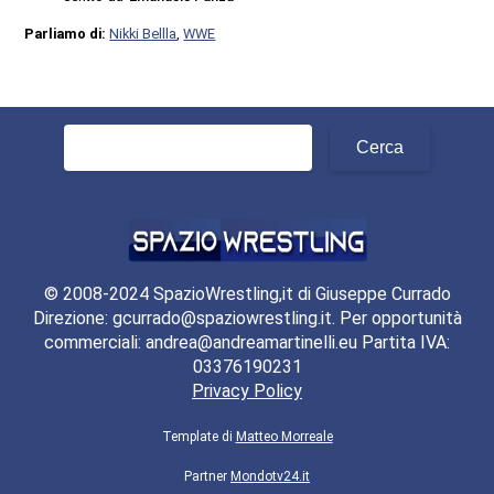
Parliamo di:
Nikki Bellla
,
WWE
Ricerca
per:
© 2008-2024 SpazioWrestling,it di Giuseppe Currado
Direzione: gcurrado@spaziowrestling.it. Per opportunità
commerciali: andrea@andreamartinelli.eu Partita IVA:
03376190231
Privacy Policy
Template di
Matteo Morreale
Partner
Mondotv24.it