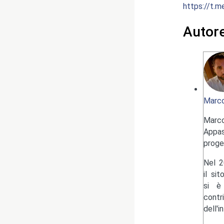
https://t.m
Autor
Marco
Marc
Appas
proge
Nel 2
il si
si è 
contr
dell'i