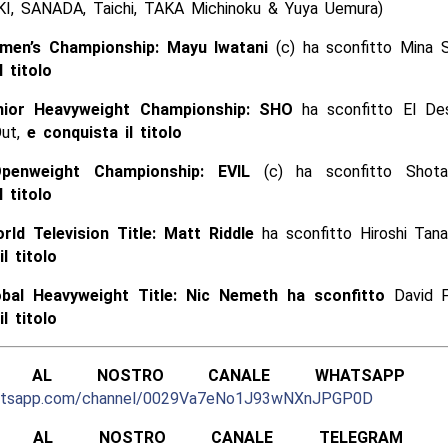
I, SANADA, Taichi, TAKA Michinoku & Yuya Uemura)
en’s Championship:
Mayu Iwatani
(c) ha sconfitto Mina S
 titolo
ior Heavyweight Championship:
SHO
ha sconfitto El De
Out,
e conquista il titolo
penweight Championship:
EVIL
(c) ha sconfitto Shot
 titolo
ld Television Title:
Matt Riddle
ha sconfitto Hiroshi Tana
l titolo
bal Heavyweight Title:
Nic Nemeth ha sconfitto
David F
l titolo
ITI AL NOSTRO CANALE WHATSAPP UFF
hatsapp.com/channel/0029Va7eNo1J93wNXnJPGP0D
ITI AL NOSTRO CANALE TELEGRAM UFF