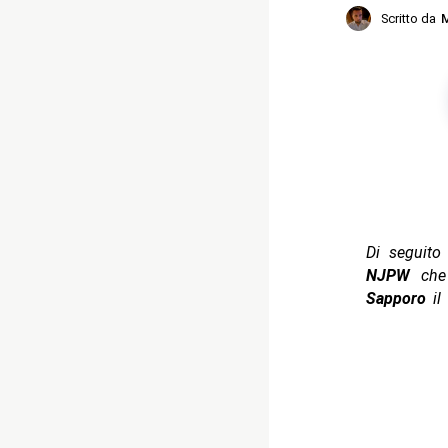
Scritto da
M
Di seguito t
NJPW
che 
Sapporo
il