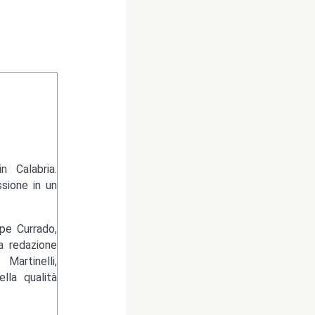
 Calabria.
sione in un
pe Currado,
la redazione
artinelli,
lla qualità