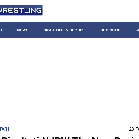
O
NEWS
RISULTATI & REPORT
RUBRICHE
C
TATI
23 F