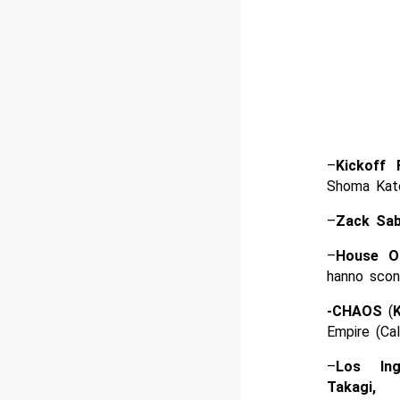
–
Kickoff 
Shoma Kat
–
Zack Sab
–
House O
hanno scon
-CHAOS
(
Empire (Ca
–
Los Ing
Takagi