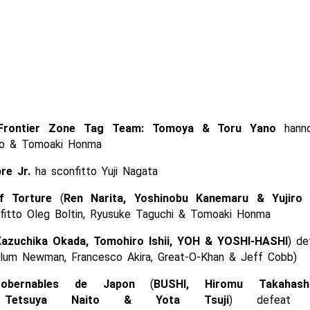
Frontier Zone Tag Team:
Tomoya & Toru Yano
hanno
o & Tomoaki Honma
re Jr.
ha sconfitto Yuji Nagata
f Torture
(
Ren Narita, Yoshinobu Kanemaru & Yujiro 
fitto Oleg Boltin, Ryusuke Taguchi & Tomoaki Honma
Kazuchika Okada, Tomohiro Ishii, YOH & YOSHI-HASHI
) de
llum Newman, Francesco Akira, Great-O-Khan & Jeff Cobb)
obernables de Japon
(
BUSHI, Hiromu Takahash
, Tetsuya Naito & Yota Tsuji
) defeat