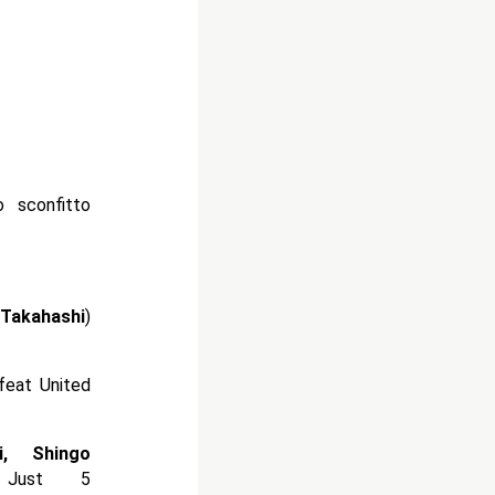
 sconfitto
Takahashi
)
feat United
i, Shingo
 Just 5