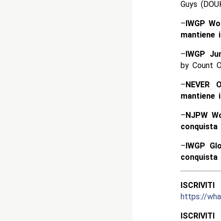
Guys (DOUK
–
IWGP Wom
mantiene il
–
IWGP Jun
by Count 
–
NEVER O
mantiene il
–
NJPW Wor
conquista i
–
IWGP Glo
conquista i
ISCRIV
https://w
ISCRIV