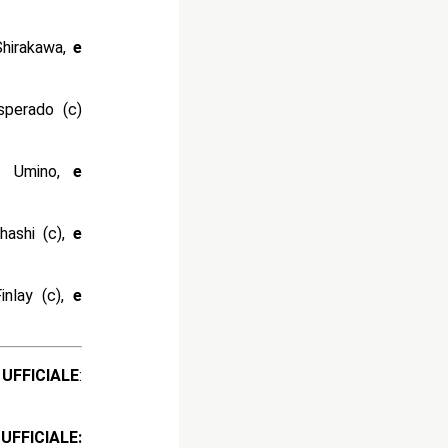
hirakawa,
e
sperado (c)
a Umino,
e
hashi (c),
e
inlay (c),
e
ICIALE
:
ICIALE: