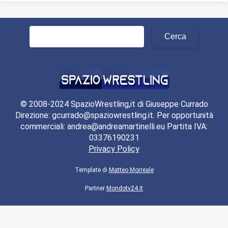
Ricerca
per:
© 2008-2024 SpazioWrestling,it di Giuseppe Currado
Direzione: gcurrado@spaziowrestling.it. Per opportunità
commerciali: andrea@andreamartinelli.eu Partita IVA:
03376190231
Privacy Policy
Template di
Matteo Morreale
Partner
Mondotv24.it