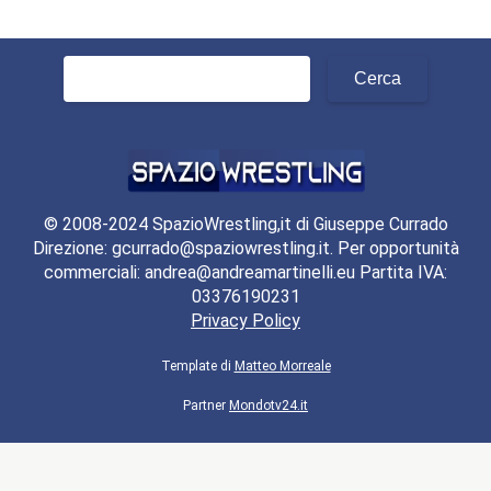
Ricerca
per:
© 2008-2024 SpazioWrestling,it di Giuseppe Currado
Direzione: gcurrado@spaziowrestling.it. Per opportunità
commerciali: andrea@andreamartinelli.eu Partita IVA:
03376190231
Privacy Policy
Template di
Matteo Morreale
Partner
Mondotv24.it