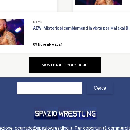
NEWS
AEW: Misteriosi cambiamenti in vista per Malakai B
09 Novembre 2021
Navigazione
MOSTRA ALTRI ARTICOLI
articoli
Ricerca
per:
ezione: gcurrado@spaziowrestling.it. Per opportunità commercia