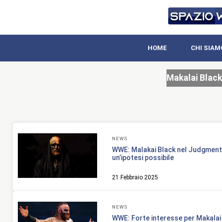
HOME
CHI SIAM
Makalai Black
NEWS
WWE: Malakai Black nel Judgmen
un’ipotesi possibile
21 Febbraio 2025
NEWS
WWE: Forte interesse per Makalai 