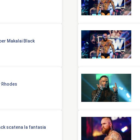
er Makalai Black
y Rhodes
ack scatena la fantasia