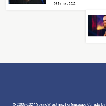
04 Gennaio 2022
© 2008-2024 SpazioWrestling,it di Giuseppe Currado Dir