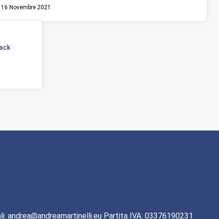
16 Novembre 2021
lack
li: andrea@andreamartinelli.eu Partita IVA: 03376190231