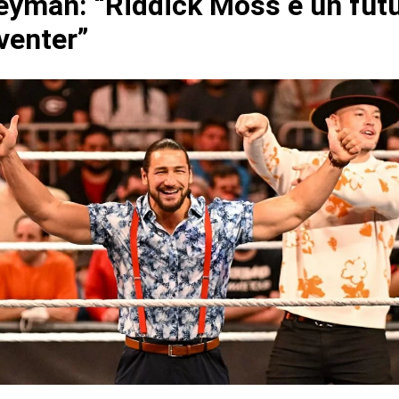
eyman: “Riddick Moss è un fut
venter”