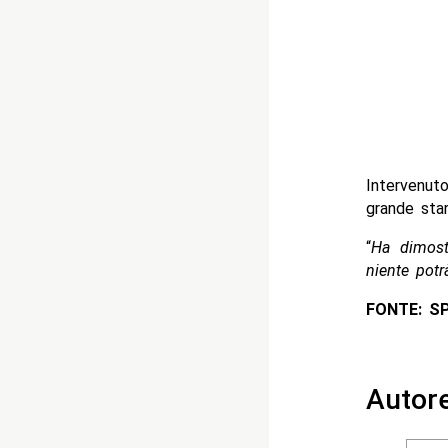
Intervenut
grande star
“
Ha dimostr
niente potr
FONTE: S
Autor