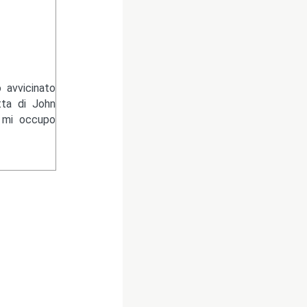
 avvicinato
tta di John
e mi occupo