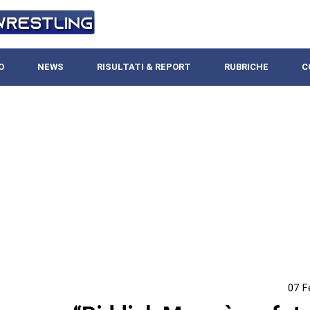
O
NEWS
RISULTATI & REPORT
RUBRICHE
C
07 F