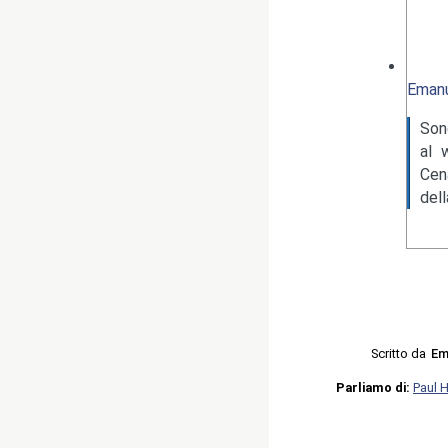
Emanu
Son
al 
Cen
del
Scritto da
Em
Parliamo di:
Paul 