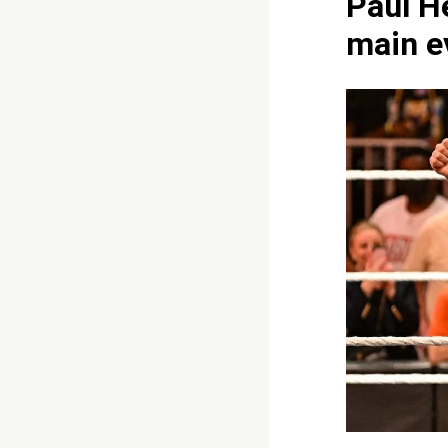
Paul H
main e