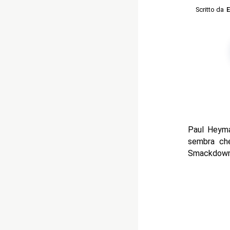
Scritto da
E
Paul Heyman
sembra che
Smackdown 