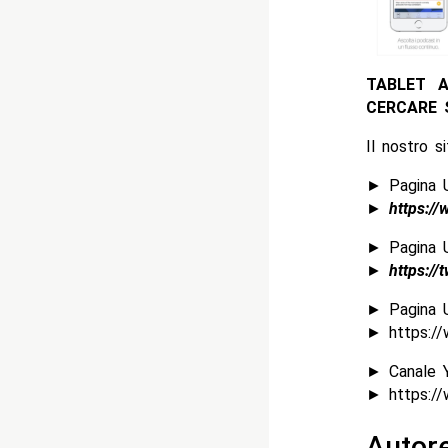
TABLET A
CERCARE 
Il nostro s
► Pagina U
►
https:/
► Pagina U
►
https://
► Pagina U
► https://
► Canale 
► https://
Autor