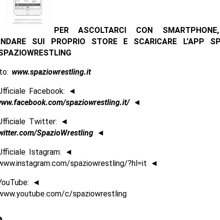
PER ASCOLTARCI CON SMARTPHONE
NDARE SUI PROPRIO STORE E SCARICARE L’APP S
SPAZIOWRESTLING
ito:
www.spaziowrestling.it
fficiale Facebook: ◄
/www.facebook.com/spaziowrestling.it/
◄
fficiale Twitter: ◄
twitter.com/SpazioWrestling
◄
fficiale Istagram: ◄
www.instagram.com/spaziowrestling/?hl=it ◄
YouTube: ◄
www.youtube.com/c/spaziowrestling
e