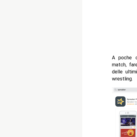
A poche o
match, far
delle ultim
wrestling.