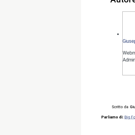
Giuse
Webm
Admin
Scritto da
Gi
Parliamo di:
Big F