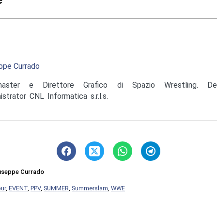
ppe Currado
aster e Direttore Grafico di Spazio Wrestling. De
istrator CNL Informatica s.r.l.s.
useppe Currado
our
,
EVENT
,
PPV
,
SUMMER
,
Summerslam
,
WWE