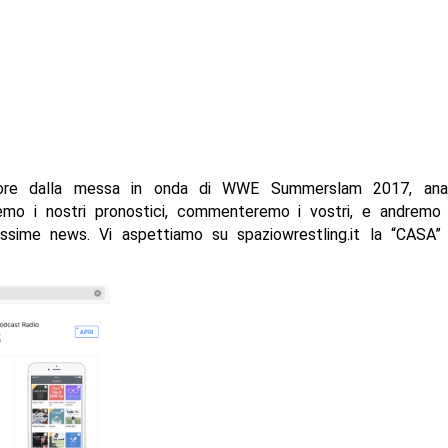
re dalla messa in onda di WWE Summerslam 2017, anal
emo i nostri pronostici, commenteremo i vostri, e andremo a
issime news. Vi aspettiamo su spaziowrestling.it la “CASA” 