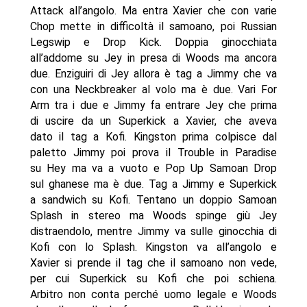
Attack all’angolo. Ma entra Xavier che con varie
Chop mette in difficoltà il samoano, poi Russian
Legswip e Drop Kick. Doppia ginocchiata
all’addome su Jey in presa di Woods ma ancora
due. Enziguiri di Jey allora è tag a Jimmy che va
con una Neckbreaker al volo ma è due. Vari For
Arm tra i due e Jimmy fa entrare Jey che prima
di uscire da un Superkick a Xavier, che aveva
dato il tag a Kofi. Kingston prima colpisce dal
paletto Jimmy poi prova il Trouble in Paradise
su Hey ma va a vuoto e Pop Up Samoan Drop
sul ghanese ma è due. Tag a Jimmy e Superkick
a sandwich su Kofi. Tentano un doppio Samoan
Splash in stereo ma Woods spinge giù Jey
distraendolo, mentre Jimmy va sulle ginocchia di
Kofi con lo Splash. Kingston va all’angolo e
Xavier si prende il tag che il samoano non vede,
per cui Superkick su Kofi che poi schiena.
Arbitro non conta perché uomo legale e Woods