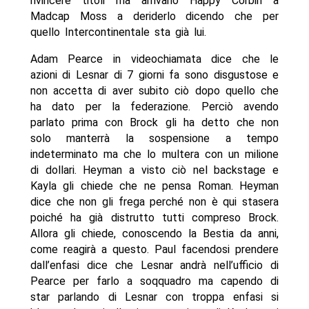
rivincere titoli ma arrivano Happy Corbin a
Madcap Moss a deriderlo dicendo che per
quello Intercontinentale sta già lui.
Adam Pearce in videochiamata dice che le
azioni di Lesnar di 7 giorni fa sono disgustose e
non accetta di aver subito ciò dopo quello che
ha dato per la federazione. Perciò avendo
parlato prima con Brock gli ha detto che non
solo manterrà la sospensione a tempo
indeterminato ma che lo multera con un milione
di dollari. Heyman a visto ciò nel backstage e
Kayla gli chiede che ne pensa Roman. Heyman
dice che non gli frega perché non è qui stasera
poiché ha già distrutto tutti compreso Brock.
Allora gli chiede, conoscendo la Bestia da anni,
come reagirà a questo. Paul facendosi prendere
dall’enfasi dice che Lesnar andrà nell’ufficio di
Pearce per farlo a soqquadro ma capendo di
star parlando di Lesnar con troppa enfasi si