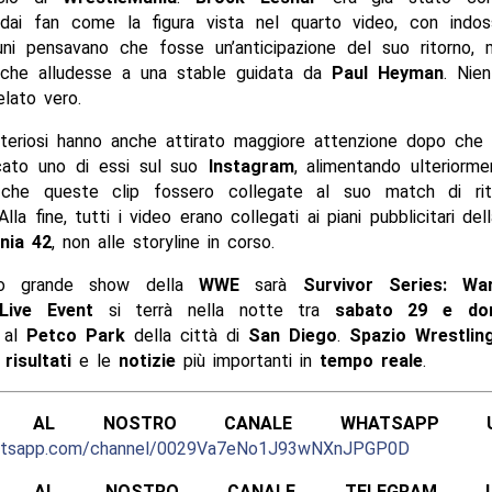
 dai fan come la figura vista nel quarto video, con indo
cuni pensavano che fosse un’anticipazione del suo ritorno, 
che alludesse a una stable guidata da
Paul Heyman
. Nie
elato vero.
steriosi hanno anche attirato maggiore attenzione dopo che
icato uno di essi sul suo
Instagram
, alimentando ulteriorme
 che queste clip fossero collegate al suo match di rit
 Alla fine, tutti i video erano collegati ai piani pubblicitari de
nia 42
, non alle storyline in corso.
mo grande show della
WWE
sarà
Survivor Series: Wa
Live Event
si terrà nella notte tra
sabato 29 e dom
, al
Petco Park
della città di
San Diego
.
Spazio Wrestlin
i
risultati
e le
notizie
più importanti in
tempo reale
.
ITI AL NOSTRO CANALE WHATSAPP UFF
hatsapp.com/channel/0029Va7eNo1J93wNXnJPGP0D
ITI AL NOSTRO CANALE TELEGRAM UFFI