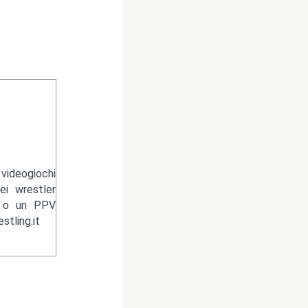
videogiochi
ei wrestler
n o un PPV
tling.it