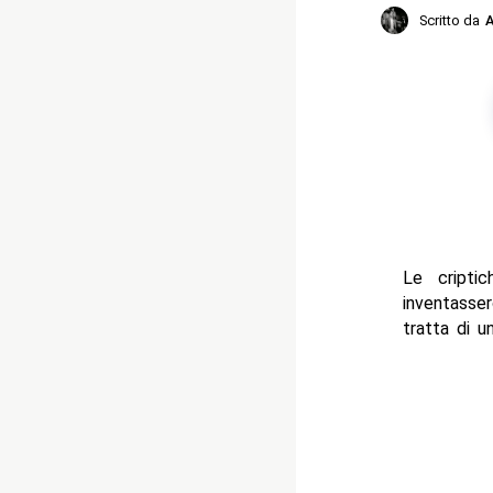
Scritto da
A
Le cripti
inventasser
tratta di u