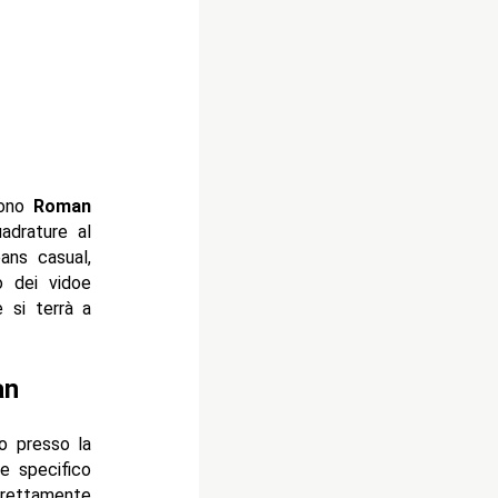
 sono
Roman
adrature al
ans casual,
o dei vidoe
e si terrà a
an
o presso la
e specifico
rettamente