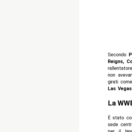
Secondo
P
Reigns, C
rallentato
non avevan
girati com
Las Vegas
La WWE 
È stato co
sede centr
per il la