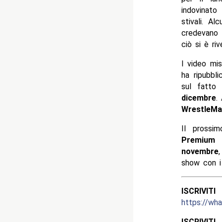
indovinato
stivali. Al
credevano 
ciò si è riv
I video mi
ha ripubbl
sul fatto
dicembre
.
WrestleMa
Il prossi
Premium 
novembre
show con 
ISCRIV
https://w
ISCRIV