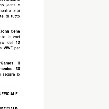
sso jeans e
mentre altri
nte di tutto
John Cena
nte le voci
iro del
13
lla
WWE
per
rGames.
Il
enica 30
g
seguirà lo
ICIALE
:
CIALE: