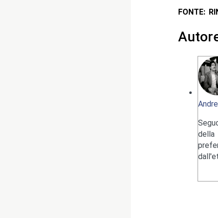
FONTE: R
Autor
Andre
Seguo
della
pref
dall'