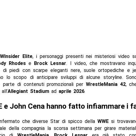
WInsider Elite
, i personaggi presenti nei misteriosi video
ody Rhodes
e
Brock Lesnar
. I video, che mostravano inqu
re di piedi con scarpe eleganti nere, suole ortopediche e je
o lo scopo di anticipare sviluppi di alcune storyline. Son
e parte di contenuti promozionali per
WrestleMania
42
, ch
all’
Allegiant Stadium
ad
aprile 2026
.
e John Cena hanno fatto infiammare i f
nfermato che diverse Star di spicco della
WWE
si trovavan
ale della compagnia la scorsa settimana per girare material
ncio di
WrestleMania
.
Brock Lesnar
era già stato cor