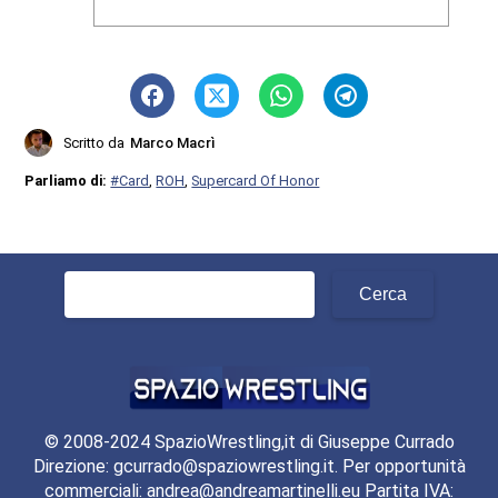
Scritto da
Marco Macrì
Parliamo di:
#Card
,
ROH
,
Supercard Of Honor
Ricerca
per:
© 2008-2024 SpazioWrestling,it di Giuseppe Currado
Direzione: gcurrado@spaziowrestling.it. Per opportunità
commerciali: andrea@andreamartinelli.eu Partita IVA: