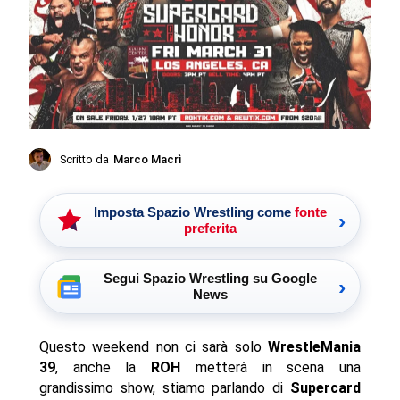
Scritto da
Marco Macrì
Imposta Spazio Wrestling come
fonte
›
preferita
Segui Spazio Wrestling su Google
›
News
Questo weekend non ci sarà solo
WrestleMania
39
, anche la
ROH
metterà in scena una
grandissimo show, stiamo parlando di
Supercard