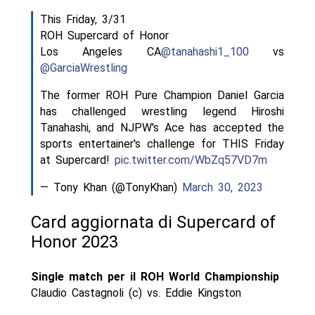
This Friday, 3/31
ROH Supercard of Honor
Los Angeles CA
@tanahashi1_100
vs
@GarciaWrestling
The former ROH Pure Champion Daniel Garcia
has challenged wrestling legend Hiroshi
Tanahashi, and NJPW's Ace has accepted the
sports entertainer's challenge for THIS Friday
at Supercard!
pic.twitter.com/WbZq57VD7m
— Tony Khan (@TonyKhan)
March 30, 2023
Card aggiornata di Supercard of
Honor 2023
Single match per il ROH World Championship
Claudio Castagnoli (c) vs. Eddie Kingston