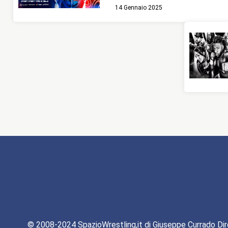
14 Gennaio 2025
© 2008-2024 SpazioWrestling,it di Giuseppe Currado Dir