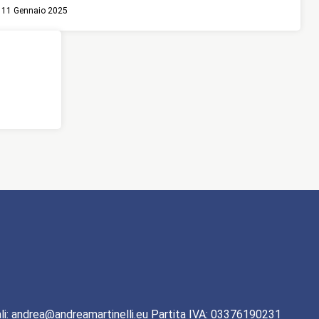
11 Gennaio 2025
li: andrea@andreamartinelli.eu Partita IVA: 03376190231