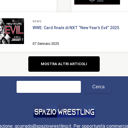
NEWS
WWE: Card finale di NXT “New Year’s Evil” 2025
07 Gennaio 2025
Navigazione
MOSTRA ALTRI ARTICOLI
articoli
Ricerca
per:
ezione: gcurrado@spaziowrestling.it. Per opportunità commercia