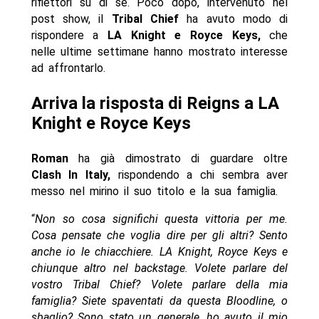
riflettori su di sè. Poco dopo, intervenuto nel
post show, il
Tribal Chief
ha avuto modo di
rispondere a
LA Knight e Royce Keys,
che
nelle ultime settimane hanno mostrato interesse
ad affrontarlo.
Arriva la risposta di Reigns a LA
Knight e Royce Keys
Roman
ha già dimostrato di guardare oltre
Clash In Italy,
rispondendo a chi sembra aver
messo nel mirino il suo titolo e la sua famiglia.
“
Non so cosa significhi questa vittoria per me.
Cosa pensate che voglia dire per gli altri? Sento
anche io le chiacchiere. LA Knight, Royce Keys e
chiunque altro nel backstage. Volete parlare del
vostro Tribal Chief? Volete parlare della mia
famiglia? Siete spaventati da questa Bloodline, o
sbaglio? Sono stato un generale, ho avuto il mio