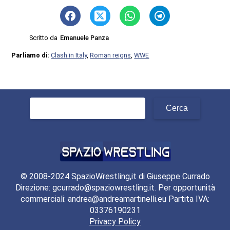
Scritto da
Emanuele Panza
Parliamo di:
Clash in Italy
,
Roman reigns
,
WWE
Ricerca
per:
© 2008-2024 SpazioWrestling,it di Giuseppe Currado
Direzione: gcurrado@spaziowrestling.it. Per opportunità
commerciali: andrea@andreamartinelli.eu Partita IVA:
03376190231
Privacy Policy