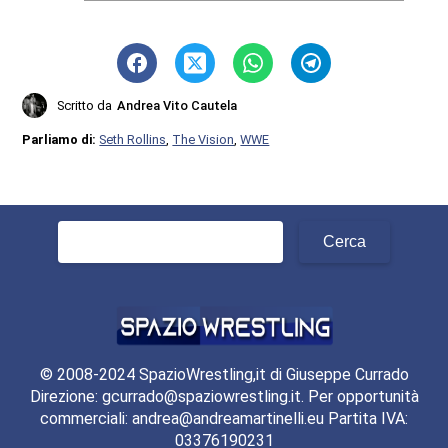
Scritto da
Andrea Vito Cautela
Parliamo di:
Seth Rollins
,
The Vision
,
WWE
Ricerca
per:
© 2008-2024 SpazioWrestling,it di Giuseppe Currado
Direzione: gcurrado@spaziowrestling.it. Per opportunità
commerciali: andrea@andreamartinelli.eu Partita IVA:
03376190231