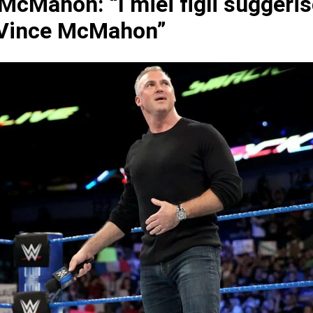
McMahon: “I miei figli suggeri
 Vince McMahon”