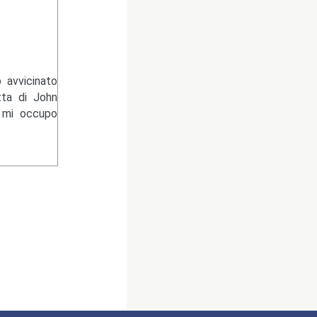
 avvicinato
tta di John
e mi occupo