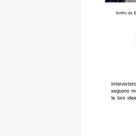
Scritto da
E
Intervista
seguono mo
le loro ide