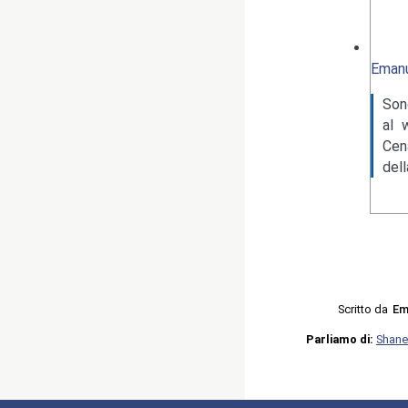
Emanu
Son
al 
Cen
del
Scritto da
Em
Parliamo di:
Shan