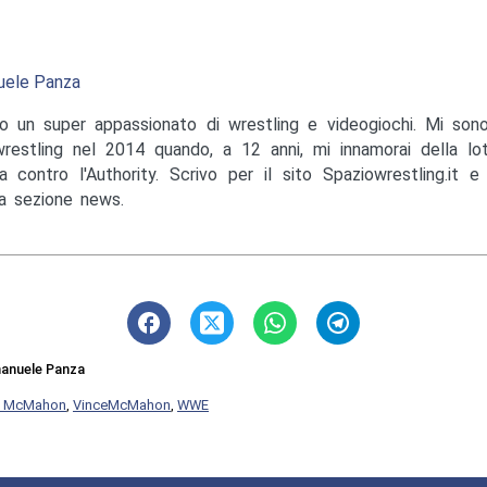
ele Panza
o un super appassionato di wrestling e videogiochi. Mi sono
wrestling nel 2014 quando, a 12 anni, mi innamorai della lo
a contro l'Authority. Scrivo per il sito Spaziowrestling.it 
la sezione news.
anuele Panza
e McMahon
,
VinceMcMahon
,
WWE