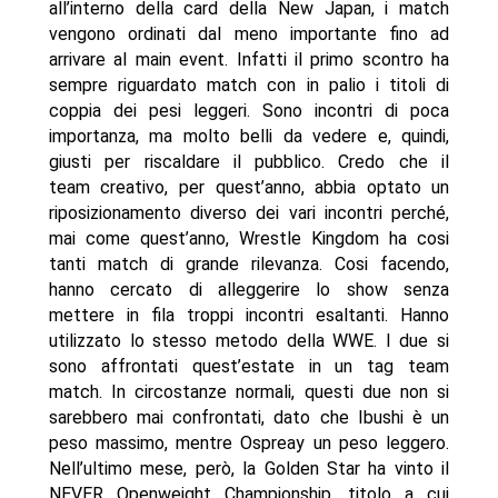
all’interno della card della New Japan, i match
vengono ordinati dal meno importante fino ad
arrivare al main event. Infatti il primo scontro ha
sempre riguardato match con in palio i titoli di
coppia dei pesi leggeri. Sono incontri di poca
importanza, ma molto belli da vedere e, quindi,
giusti per riscaldare il pubblico. Credo che il
team creativo, per quest’anno, abbia optato un
riposizionamento diverso dei vari incontri perché,
mai come quest’anno, Wrestle Kingdom ha cosi
tanti match di grande rilevanza. Cosi facendo,
hanno cercato di alleggerire lo show senza
mettere in fila troppi incontri esaltanti. Hanno
utilizzato lo stesso metodo della WWE. I due si
sono affrontati quest’estate in un tag team
match. In circostanze normali, questi due non si
sarebbero mai confrontati, dato che Ibushi è un
peso massimo, mentre Ospreay un peso leggero.
Nell’ultimo mese, però, la Golden Star ha vinto il
NEVER Openweight Championship, titolo a cui