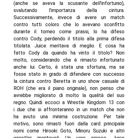
(anche se aveva la scusante dell’infortunio),
svalutando l’importanza della cintura.
Successivamente, invece di avere un match
contro tutti coloro che lo avevano sconfitto
durante il torneo come prassi, lo ha difeso
contro Cody, perdendo il titolo alla prima difesa
titolata. Juice meritava di meglio. E cosa ha
fatto Cody da quando ha vinto il titolo? Non
molto, considerando che è rimasto infortunato
anche lui. Certo, è stata una sfortuna, ma se
fosse stato in grado di difendere con successo
la cintura contro Beretta in uno show casuale di
ROH (che era il piano originale), non penso che
avrebbe migliorato di molto la qualità del suo
regno. Quindi eccoci a Wrestle Kingdom 13 con
i due che si affronteranno in un match che non
ha avuto una minima costruzione. Per tale
motivo, sono rimasti fuori dalla card principale
nomi come Hirooki Goto, Minoru Suzuki e altri
wrestler meritevoli. Un vero spreco. Juice