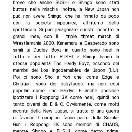
breve che anche BUSHI e Shingo sono stati
buttati nella mischia. Inoltre, la New Japan non
può non avere Shingo, che ha firmato da poco
con la società nipponica, all’interno dello
spettacolo. Si può paragonare questo incontro, a
grandi linee, con il triple threat match di
Wrestlemania 2000. Kanemaru e Desperado sono
simili ai Dudley Boyz in quanto sono heel in
tutto e per tutto. BUSHI e Shingo hanno la
stessa popolarità The Hardy Boyz, essendo dei
membri dei Los Ingobernables de Japon (LIJ).
Poi ci sono Sho e Yoh che, come Edge e
Christian, sono dei babyfaces, ma non così
popolari come The Hardys. È anche possibile
ipotizzare i Roppongi 3K come heel, quindi non
tanto diversi da E & C. Ovviamente, come molti
incontri della New Japan, si tratta di una guerra
di fazione. I campioni fanno parte della Suzuki-
Gun, i Roppongi 3K sono membri di CHAOS,
mentre Shingo e BUSHI, come detto prima,