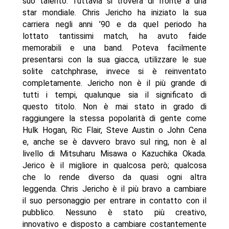
suo talento. Tuttavia si troverà di fronte a una
star mondiale. Chris Jericho ha iniziato la sua
carriera negli anni ’90 e da quel periodo ha
lottato tantissimi match, ha avuto faide
memorabili e una band. Poteva facilmente
presentarsi con la sua giacca, utilizzare le sue
solite catchphrase, invece si è reinventato
completamente. Jericho non è il più grande di
tutti i tempi, qualunque sia il significato di
questo titolo. Non è mai stato in grado di
raggiungere la stessa popolarità di gente come
Hulk Hogan, Ric Flair, Steve Austin o John Cena
e, anche se è davvero bravo sul ring, non è al
livello di Mitsuharu Misawa o Kazuchika Okada.
Jerico è il migliore in qualcosa però; qualcosa
che lo rende diverso da quasi ogni altra
leggenda. Chris Jericho è il più bravo a cambiare
il suo personaggio per entrare in contatto con il
pubblico. Nessuno è stato più creativo,
innovativo e disposto a cambiare costantemente