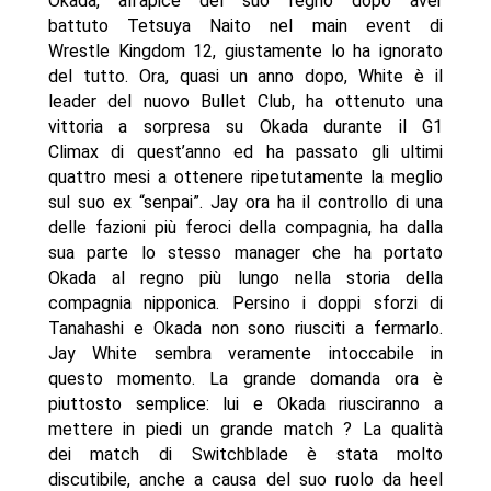
Okada, all’apice del suo regno dopo aver
battuto Tetsuya Naito nel main event di
Wrestle Kingdom 12, giustamente lo ha ignorato
del tutto. Ora, quasi un anno dopo, White è il
leader del nuovo Bullet Club, ha ottenuto una
vittoria a sorpresa su Okada durante il G1
Climax di quest’anno ed ha passato gli ultimi
quattro mesi a ottenere ripetutamente la meglio
sul suo ex “senpai”. Jay ora ha il controllo di una
delle fazioni più feroci della compagnia, ha dalla
sua parte lo stesso manager che ha portato
Okada al regno più lungo nella storia della
compagnia nipponica. Persino i doppi sforzi di
Tanahashi e Okada non sono riusciti a fermarlo.
Jay White sembra veramente intoccabile in
questo momento. La grande domanda ora è
piuttosto semplice: lui e Okada riusciranno a
mettere in piedi un grande match ? La qualità
dei match di Switchblade è stata molto
discutibile, anche a causa del suo ruolo da heel