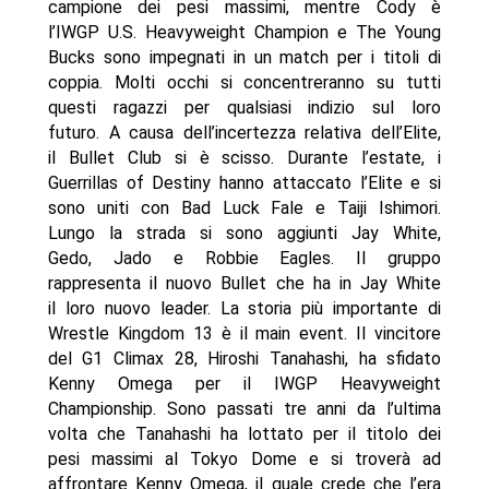
campione dei pesi massimi, mentre Cody è
l’IWGP U.S. Heavyweight Champion e The Young
Bucks sono impegnati in un match per i titoli di
coppia. Molti occhi si concentreranno su tutti
questi ragazzi per qualsiasi indizio sul loro
futuro. A causa dell’incertezza relativa dell’Elite,
il Bullet Club si è scisso. Durante l’estate, i
Guerrillas of Destiny hanno attaccato l’Elite e si
sono uniti con ​​Bad Luck Fale e Taiji Ishimori.
Lungo la strada si sono aggiunti Jay White,
Gedo, Jado e Robbie Eagles. Il gruppo
rappresenta il nuovo Bullet che ha in Jay White
il loro nuovo leader. La storia più importante di
Wrestle Kingdom 13 è il main event. Il vincitore
del G1 Climax 28, Hiroshi Tanahashi, ha sfidato
Kenny Omega per il IWGP Heavyweight
Championship. Sono passati tre anni da l’ultima
volta che Tanahashi ha lottato per il titolo dei
pesi massimi al Tokyo Dome e si troverà ad
affrontare Kenny Omega, il quale crede che l’era