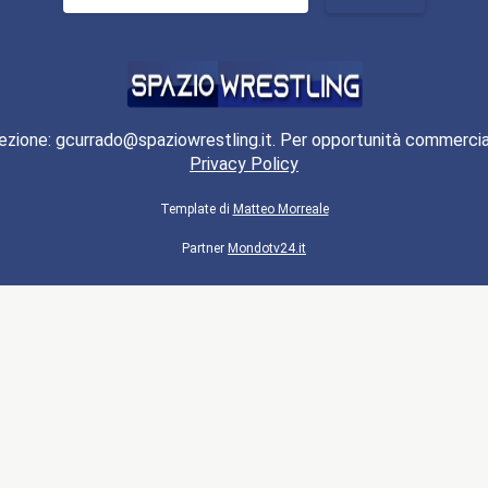
per:
ezione: gcurrado@spaziowrestling.it. Per opportunità commercia
Privacy Policy
Template di
Matteo Morreale
Partner
Mondotv24.it