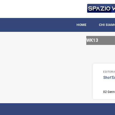
HOME
CHI SIAM
WK13
EDITORI
Shot’E
02 Genn