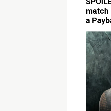
SPOILE
match 
a Payb