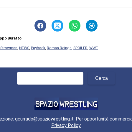
lippo Buratto
 Strowman
,
NEWS
,
Payback
,
Roman Reings
,
SPOILER
,
WWE
Ricerca
per:
ezione: gcurrado@spaziowrestling.it. Per opportunità commercia
Privacy Policy