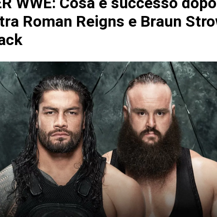
R WWE: Cosa è successo dopo 
tra Roman Reigns e Braun St
ack