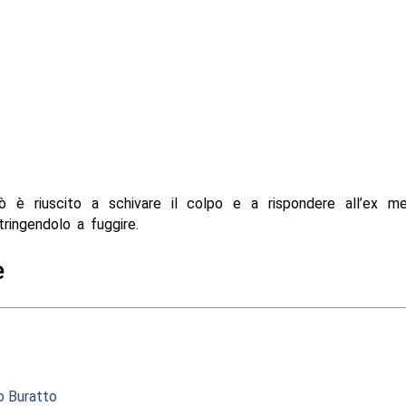
ò è riuscito a schivare il colpo e a rispondere all’ex m
tringendolo a fuggire.
e
po Buratto