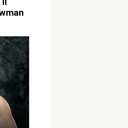
il
rowman