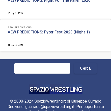
AEW PREDICTIONS: Fight For The Fallen 2020
15 Luglio 2020
AEW PREDICTIONS
AEW PREDICTIONS: Fyter Fest 2020 (Night 1)
01 Luglio 2020
Ricerca
per:
© 2008-2024 SpazioWrestling,it di Giuseppe Currado
Direzione: gcurrado@spaziowrestling.it. Per opportunità