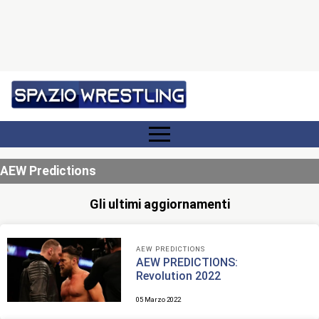
AEW Predictions
Gli ultimi aggiornamenti
AEW PREDICTIONS
AEW PREDICTIONS:
Revolution 2022
05 Marzo 2022