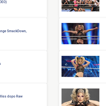
IDEO)
giunge SmackDown,
s
Bliss dopo Raw