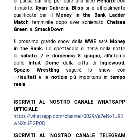
di pausa dal ring per dare alla luce
Hendrix
con
il marito,
Ryan Cabrera
.
Bliss
si è ufficialmente
qualificata per il
Money in the Bank Ladder
Match
femminile dopo aver schienato
Chelsea
Green
a
SmackDown
.
Il prossimo grande show della
WWE
sarà
Money
in the Bank.
Lo spettacolo si terrà nella notte
di
sabato 7 e domenica 8 giugno
, all’interno
dello
Intuit Dome
della città di
Inglewood
.
Spazio Wrestling
seguirà lo show con
i
risultati
e le
notizie
più importanti in
tempo
reale
.
ISCRIVITI AL NOSTRO CANALE WHATSAPP
UFFICIALE
:
https://whatsapp.com/channel/0029Va7eNo1J93
wNXnJPGP0D
ISCRIVITI AL NOSTRO CANALE TELEGRAM