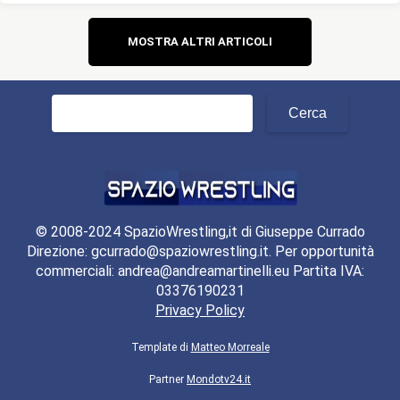
Navigazione
MOSTRA ALTRI ARTICOLI
articoli
Ricerca
per:
© 2008-2024 SpazioWrestling,it di Giuseppe Currado
Direzione: gcurrado@spaziowrestling.it. Per opportunità
commerciali: andrea@andreamartinelli.eu Partita IVA:
03376190231
Privacy Policy
Template di
Matteo Morreale
Partner
Mondotv24.it