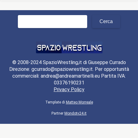
Ricerca
per:
© 2008-2024 SpazioWrestling,it di Giuseppe Currado
Direzione: gcurrado@spaziowrestling.it. Per opportunità
commerciali: andrea@andreamartinelli.eu Partita IVA:
03376190231
Privacy Policy
Template di
Matteo Morreale
Partner
Mondotv24.it