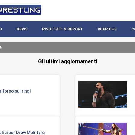
O
NEWS
RISULTATI & REPORT
RUBRICHE
C
e
Gli ultimi aggiornamenti
ritorno sul ring?
fici per Drew McIntyre