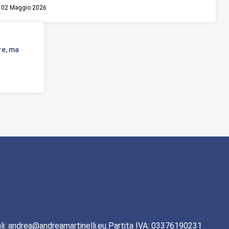
02 Maggio 2026
re, ma
li: andrea@andreamartinelli.eu Partita IVA: 03376190231