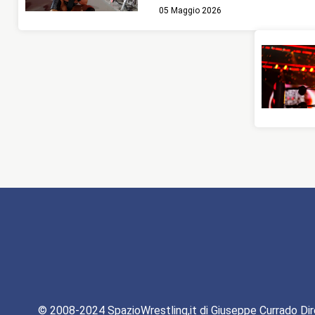
05 Maggio 2026
© 2008-2024 SpazioWrestling,it di Giuseppe Currado Dir