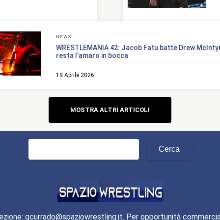
NEWS
WRESTLEMANIA 42: Jacob Fatu batte Drew McInty
resta l’amaro in bocca
19 Aprile 2026
Navigazione
MOSTRA ALTRI ARTICOLI
articoli
Ricerca
per:
ezione: gcurrado@spaziowrestling.it. Per opportunità commercia