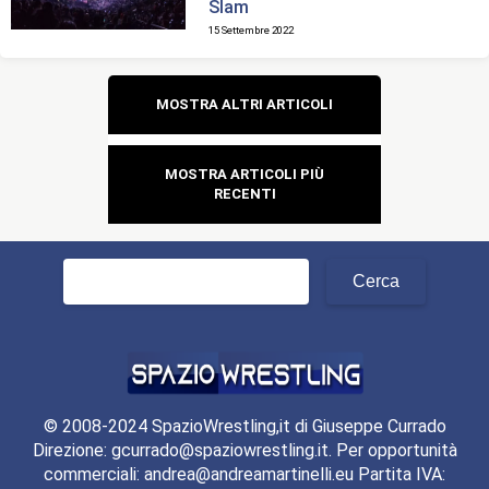
Slam
15 Settembre 2022
Navigazione
MOSTRA ALTRI ARTICOLI
articoli
MOSTRA ARTICOLI PIÙ
RECENTI
Ricerca
per:
© 2008-2024 SpazioWrestling,it di Giuseppe Currado
Direzione: gcurrado@spaziowrestling.it. Per opportunità
commerciali: andrea@andreamartinelli.eu Partita IVA: